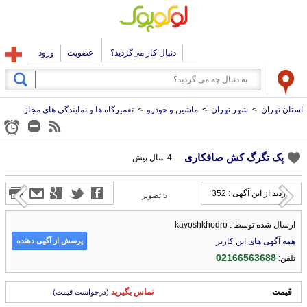
دنبال کار می‌گردید؟
عضویت
ورود
استان تهران
>
شهر تهران
>
ماشین و خودرو
>
تعمیرگاه ها و نمایندگی های مجاز
پک تگرگ کش صافکاری
4 سال پیش
بازدید از این آگهی : 352
5
تصویر
ارسال شده توسط : kavoshkhodro
پرسش از آگهی دهنده
همه آگهی های این کاربر
02166563688
تلفن:
قیمت
تماس بگیرید
(درخواست قیمت)