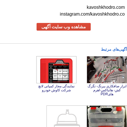
kavoshkhodro.com
instagram.com/kavoshkhodro.co
مشاهده وب سایت آگهی
آگهی‌های مرتبط
ابزار صافکاری بیرنگ- تگرگ
کش- هاتباکس-اهرم
نمایندگی مجاز کمپانی لانچ
شرکت کاوش خودرو
هایPDR