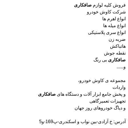
فروش کلیه لوازم
صافکاری
شرکت کاوش خودرو
انواع اهرم ها
انواع میله ها
انواع سری پلاستیکی
ضربه زن
هاتباکش
نقطه جوش
صافکاری
بی رنگ
و......
مجموعه ی کاوش خودرو،
واردات
و پخش جامع ابزار آلات و دستگاه های
صافکاری
تجهیزات تعمیرگاهی
و دیاگ خودروهای روز جهان
آدرس: خ آزادی-بین نواب و اسکندری-پ169-و5