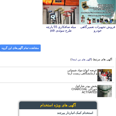
فروش تجهیزات تعمیرگاهی
میله صافکاری 55 پارچه
خودرو
طرح سوئدی pdr
مشاهده تمام آگهی‌های این گروه
آگهی های مرتبط (
)
آگهی های من اینجا!
عرضه انواع مواد شیمیایی
و آزمایشگاهی زیست آزما
پخش پودر شارکول
خوراکی CHARCOAL
ACTIVATED
آگهی های ویژه استخدام
استخدام کمک انباردار بیرجند