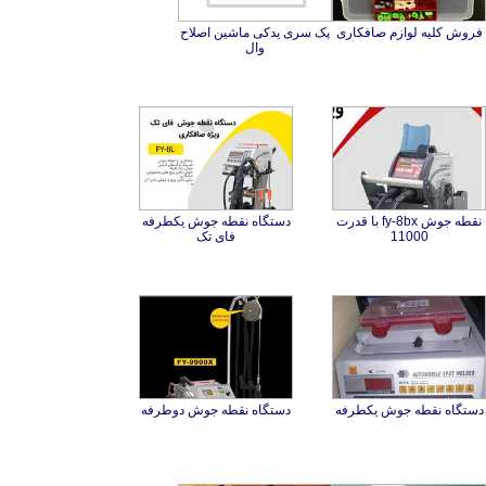
فروش کلیه لوازم صافکاری
پک سری یدکی ماشین اصلاح
وال
نقطه جوش fy-8bx با قدرت
دستگاه نقطه جوش یکطرفه
11000
فای تک
دستگاه نقطه جوش یکطرفه
دستگاه نقطه جوش دوطرفه