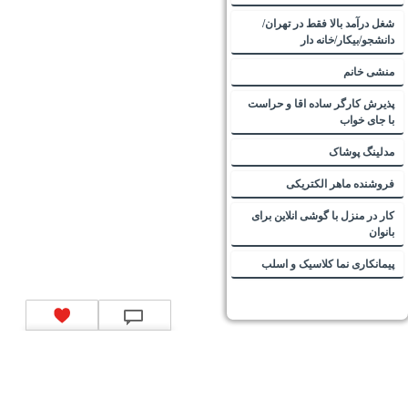
شغل درآمد بالا فقط در تهران/
دانشجو/بیکار/خانه دار
منشی خانم
پذیرش کارگر ساده اقا و حراست
با جای خواب
مدلینگ پوشاک
فروشنده ماهر الکتریکی
کار در منزل با گوشی انلاین برای
بانوان
پیمانکاری نما کلاسیک و اسلب
تماس با ما
|
موتور جستجوی فرصت‌های شغلی
|
اخبار استخدام
|
استخدام‌های دولتی
|
استخدام‌
بانک‌ها و موسسات مالی
|
استخدام‌ نیروهای مسلح
|
استخدام‌ شرکت‌های معتبر
|
ایزی مد کالا
|
شبا
چیست؟
|
کد شبای بانک ملی
|
کد شبای بانک صادرات
|
کد شبای بانک تجارت
|
کد شبای بانک سپه
|
کد
شبای بانک توصعه صادرات
|
کد شبای بانک کشاورزی
|
کد شبای بانک صنعت و معدن
|
کد شبای بانک