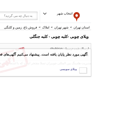
انتخاب شهر
استان تهران
>
شهر تهران
>
املاک
>
فروش باغ، زمین و کلنگی
ویلای چوبی -کلبه چوبی - کلبه جنگلی
ارسال شده توسط : chubiran
آگهی مورد نظر پایان یافته است. پیشنهاد می‌کنیم آگهی‌های فع
همه آگهی های این کاربر
مدیریت هلدینگ بین المللی چوبیران تسلا مفتخر است که با استعانت از
ویلای سویسی