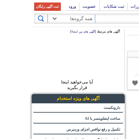
ررات
ثبت شکایات
عضویت
ورود
ثبت آگهی رایگان
همه گروه‌ها
آگهی های مرتبط (
)
آگهی های من اینجا!
 طر
آیا می‌خواهید اینجا
قرار بگیرید
آگهی های ویژه استخدام
دارونکست
ساخت اینفلوینسر با AI
تکمیل و رفع نواقص اجزای وردپرس