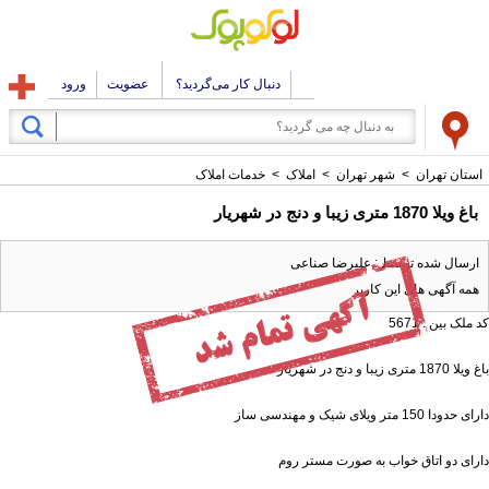
دنبال کار می‌گردید؟
عضویت
ورود
استان تهران
>
شهر تهران
>
املاک
>
خدمات املاک
باغ ویلا 1870 متری زیبا و دنج در شهریار
ارسال شده توسط : علیرضا صناعی
همه آگهی های این کاربر
کد ملک بین : 5671
باغ ویلا 1870 متری زیبا و دنج در شهریار
دارای حدودا 150 متر ویلای شیک و مهندسی ساز
دارای دو اتاق خواب به صورت مستر روم