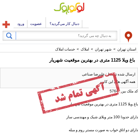
دنبال کار می‌گردید؟
عضویت
ورود
استان تهران
>
شهر تهران
>
املاک
>
خدمات املاک
باغ ویلا 1125 متری در بهترین موقعیت شهریار
ارسال شده توسط : علیرضا صناعی
همه آگهی های این کاربر
کد ملک بین : 5764
باغ ویلا 1125 متری در بهترین موقعیت شهریار
دارای حدودا 100 متر ویلای شیک و مهندسی ساز
دارای دو اتاق خواب به صورت مستر روم و مبله