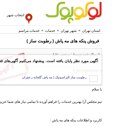
انتخاب شهر
استان تهران
>
شهر تهران
>
خدمات
>
خدمات مراسم
فروش پنکه های مه پاش ( رطوبت ساز )
ارسال شده توسط : مرتضی علیار
آگهی مورد نظر پایان یافته است. پیشنهاد می‌کنیم آگهی‌های فع
همه آگهی های این کاربر
{{ 09128883456 }}
رطوبت ساز التراسونیک | مه پاش گلخانه زعفران
با سلام
تیم مجلس آرا بهترین خدمات را فراهم آورده تا تمامی نیاز های شما عزی
کاربرد و اطلاعات پنکه های مه پاش :