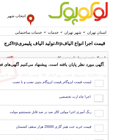
انتخاب شهر
استان تهران
>
شهر تهران
>
خدمات
>
خدمات ساختمانی
قیمت اجرا انواع الیافfrp،تولید الیاف پلیمریfrpکرج
ارسال شده توسط : امید تمیزکار
آگهی مورد نظر پایان یافته است. پیشنهاد می‌کنیم آگهی‌های فع
همه آگهی های این کاربر
جهت اطلاع از لیستهای قیمت روز الیاف frp ، قیمت الیاف شیشه کامپوزیتfrp ، قیمت الیاف کربن تک جهته ، قیمت مقاوم سازی ساختمان با Frp ، مقاوم سازی ستونهای
لیست قیمت ایزوگام_قیمت ایزوگام بدون نصب و با نصب
اجرا چاه ارت تخصصی
رنگ آمیزی اجرا مولتی کالر صد در صد قابل شستشو مولت
قیمت خرید جت هیتر گازی 25000 هزار سقف کشسان