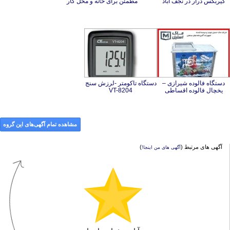
گیربکس درآر در نجف آباد
مطمئن برای خانه و محل کار
دستگاه فالوده شیرازی –
دستگاه تاکومتر -لرزش سنج
یخچال فالوده اقساطی
VT-8204
مشاهده تمام آگهی‌های این گروه
آگهی های مرتبط (
)
آگهی های من اینجا!