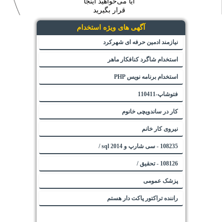
آیا می‌خواهید اینجا
قرار بگیرید
آگهی های ویژه استخدام
نیازمند ادمین حرفه ای شهرکرد
استخدام شاگرد کنافکار ماهر
استخدام برنامه نویس PHP
فتوشاپ-110411
کار در ساندویچی خانوم
نیروی کار خانم
108235 - سی شارپ و sql 2014 /
108126 - تحقیق /
پزشک عمومی
راننده تراکتور پاکت دار هستم