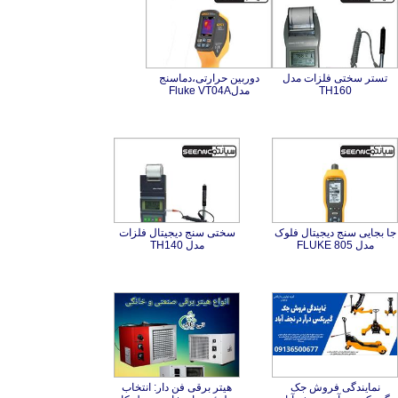
تستر سختی فلزات مدل
دوربین حرارتی،دماسنج
TH160
مدلFluke VT04A
جا بجایی سنج دیجیتال فلوک
سختی سنج دیجیتال فلزات
مدل FLUKE 805
مدل TH140
نمایندگی فروش جک
هیتر برقی فن دار: انتخاب