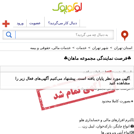
دنبال کار می‌گردید؟
عضویت
ورود
استان تهران
>
شهر تهران
>
خدمات
>
خدمات مالی، حقوقی و بیمه
☘فرصت نمایندگی مجموعه ماهان☘
ارسال شده توسط : ماهان سافت
آگهی مورد نظر پایان یافته است. پیشنهاد می‌کنیم آگهی‌های فعال زیر را
همه آگهی های این کاربر
مشاهده کنید
☘فرصت نمایندگی مجموعه ماهان☘
🔸بصورت کاملا محدود
📀نرم افزارهای مالی و حسابداری هلو
🖨️ انواع چاپگر، بارکدخوان، لیبل زن، ...
💽انواع آنتی ویروس ها