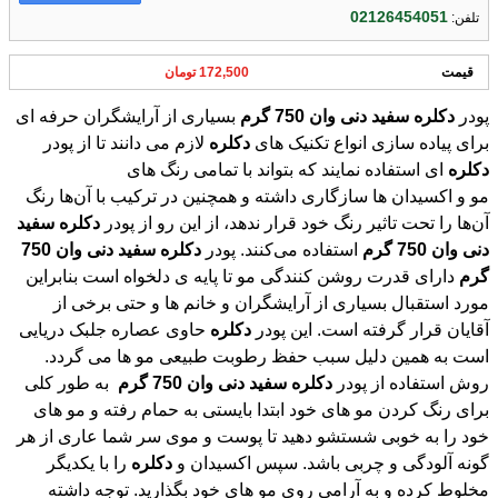
02126454051
تلفن:
قیمت
172,500 تومان
پودر
دکلره
سفید
دنی
وان
750
گرم
بسیاری از آرایشگران حرفه ای
برای پیاده سازی انواع تکنیک های
دکلره
لازم می دانند تا از پودر
دکلره
ای استفاده نمایند که بتواند با تمامی رنگ های
مو و اکسیدان ها سازگاری داشته و همچنین در ترکیب با آن‌ها رنگ
آن‌ها را تحت تاثیر رنگ خود قرار ندهد، از این رو از پودر
دکلره
سفید
دنی
وان
750
گرم
استفاده می‌کنند. پودر
دکلره
سفید
دنی
وان
750
گرم
دارای قدرت روشن کنندگی مو تا پایه ی دلخواه است بنابراین
مورد استقبال بسیاری از آرایشگران و خانم ها و حتی برخی از
آقایان قرار گرفته است. این پودر
دکلره
حاوی عصاره جلبک دریایی
است به همین دلیل سبب حفظ رطوبت طبیعی مو ها می گردد.
روش استفاده از پودر
دکلره
سفید
دنی
وان
750
گرم
به طور کلی
برای رنگ کردن مو های خود ابتدا بایستی به حمام رفته و مو های
خود را به خوبی شستشو دهید تا پوست و موی سر شما عاری از هر
گونه آلودگی و چربی باشد. سپس اکسیدان و
دکلره
را با یکدیگر
مخلوط کرده و به آرامی روی مو های خود بگذارید. توجه داشته
باشید که اگر از اکسیدان های درصد بالا استفاده کنید احتمال
سوزش و خارش پوست سر شما وجود دارد بنابراین می توانید از
اکسیدان های موجود در فروشگاه اینترنتی ایزی مِد کالا استفاده کنید
که ضد حساسیت و ضد خارش می باشند. هر از گاهی می توانید
مقداری از مو های خود را ببینید اگر اندازه ی روشنی آن به اندازه ی