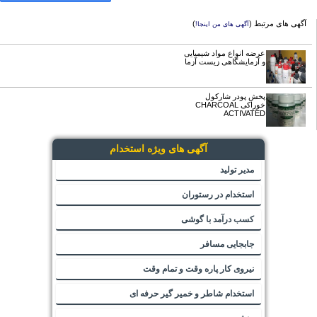
آگهی های مرتبط (
)
آگهی های من اینجا!
عرضه انواع مواد شیمیایی
و آزمایشگاهی زیست آزما
پخش پودر شارکول
خوراکی CHARCOAL
ACTIVATED
آگهی های ویژه استخدام
مدیر تولید
استخدام در رستوران
کسب درآمد با گوشی
جابجایی مسافر
نیروی کار پاره وقت و تمام وقت
استخدام شاطر و خمیر گیر حرفه ای