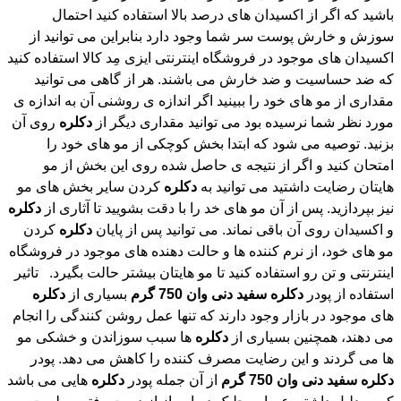
مورد نظر شما نرسیده بود می توانید مقداری دیگر از
دکلره
روی آن
بزنید. توصیه می شود که ابتدا بخش کوچکی از مو های خود را
امتحان کنید و اگر از نتیجه ی حاصل شده روی این بخش از مو
هایتان رضایت داشتید می توانید به
دکلره
کردن سایر بخش های مو
نیز بپردازید. پس از آن مو های خد را با دقت بشویید تا آثاری از
دکلره
و اکسیدان روی آن باقی نماند. می توانید پس از پایان
دکلره
کردن
مو های خود، از نرم کننده ها و حالت دهنده های موجود در فروشگاه
اینترنتی و تن رو استفاده کنید تا مو هایتان بیشتر حالت بگیرد. تاثیر
استفاده از پودر
دکلره
سفید
دنی
وان
750
گرم
بسیاری از
دکلره
های موجود در بازار وجود دارند که تنها عمل روشن کنندگی را انجام
می دهند، همچنین بسیاری از
دکلره
ها سبب سوزاندن و خشکی مو
ها می گردند و این رضایت مصرف کننده را کاهش می دهد. پودر
دکلره
سفید
دنی
وان
750
گرم
از آن جمله پودر
دکلره
هایی می باشد
که به دلیل داشتن عصاره جلبک دریایی از از دست رفتن رطوبت
اولیه مو ها و پوست سر شما جلوگیری می کند و از این طریق سبب