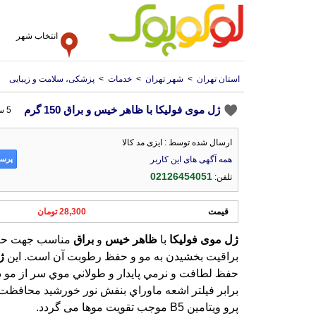
انتخاب شهر
استان تهران
>
شهر تهران
>
خدمات
>
پزشکی، سلامت و زیبایی
ژل موی فولیکا با ظاهر خیس و براق 150 گرم
5 سال پیش
ارسال شده توسط : ایزی مد کالا
پرسش
همه آگهی های این کاربر
02126454051
تلفن:
قیمت
28,300 تومان
ژل
موی
فولیکا
با
ظاهر
خیس
و
براق
مناسب جهت حال
براقيت بخشيدن به مو و حفظ رطوبت آن است. این
ژ
پرو ویتامین B5 موجب تقویت موها می گردد.