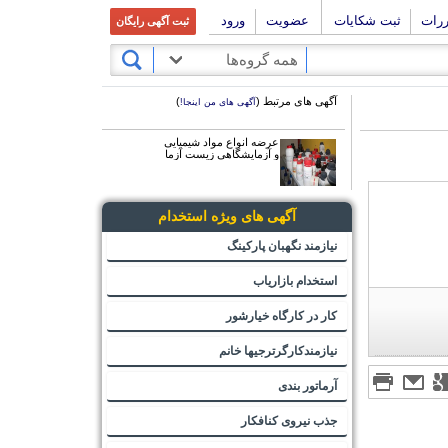
ررات
ثبت شکایات
عضویت
ورود
ثبت آگهی رایگان
همه گروه‌ها
آگهی های مرتبط (
)
آگهی های من اینجا!
عرضه انواع مواد شیمیایی
و آزمایشگاهی زیست آزما
آگهی های ویژه استخدام
نیازمند نگهبان پارکینگ
استخدام بازاریاب
کار در کارگاه خیارشور
نیازمندکارگرترجیها خانم
آرماتور بندی
جذب نیروی کنافکار