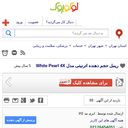
دنبال کار می‌گردید؟
عضویت
ورود
استان تهران
>
شهر تهران
>
خدمات
>
پزشکی، سلامت و زیبایی
ریمل حجم دهنده اترنیتی مدل White Pearl 4X
5 سال پیش
2
تصویر
برای مشاهده کلیک کنید
بازدید از این آگهی : 88
ارسال شده توسط : ایزی مد کالا
پرسش از آگهی دهنده
همه آگهی های این کاربر
02126454051
تلفن: