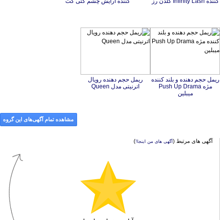
کننده Infinity Lash گلدن رز
کننده آرایش چشم کتی کت
ریمل حجم دهنده و بلند کننده
مژه Push Up Drama
ریمل حجم دهنده رویال
اترنیتی مدل Queen
میبلین
مشاهده تمام آگهی‌های این گروه
آگهی های مرتبط (
)
آگهی های من اینجا!