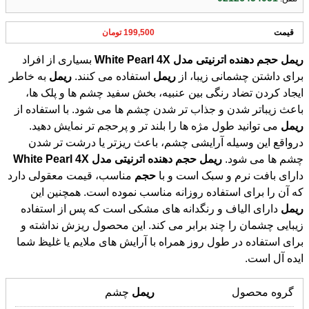
قیمت
199,500 تومان
ریمل
حجم
دهنده
اترنیتی
مدل
4X
Pearl
White
بسیاری از افراد
برای داشتن چشمانی زیبا، از
ریمل
استفاده می کنند.
ریمل
به خاطر
ایجاد کردن تضاد رنگی بین عنبیه، بخش سفید چشم ها و پلک ها،
باعث زیباتر شدن و جذاب تر شدن چشم ها می شود. با استفاده از
ریمل
می توانید طول مژه ها را بلند تر و پرحجم تر نمایش دهید.
درواقع این وسیله آرایشی چشم، باعث ریزتر یا درشت تر شدن
چشم ها می شود.
ریمل
حجم
دهنده
اترنیتی
مدل
4X
Pearl
White
دارای بافت نرم و سبک است و با
حجم
مناسب، قیمت معقولی دارد
که آن را برای استفاده روزانه مناسب نموده است. همچنین این
ریمل
دارای الیاف و رنگدانه های مشکی است که پس از استفاده
زیبایی چشمان را چند برابر می کند. این محصول ریزش نداشته و
برای استفاده در طول روز همراه با آرایش های ملایم یا غلیظ شما
ایده آل است.
گروه محصول
ریمل
چشم