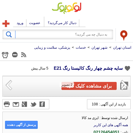
دنبال کار می‌گردید؟
عضویت
ورود
استان تهران
>
شهر تهران
>
خدمات
>
پزشکی، سلامت و زیبایی
سایه چشم چهار رنگ کالیستا رنگ E21
5 سال پیش
2
تصویر
برای مشاهده کلیک کنید
بازدید از این آگهی : 108
ارسال شده توسط : ایزی مد کالا
پرسش از آگهی دهنده
همه آگهی های این کاربر
02126454051
تلفن: