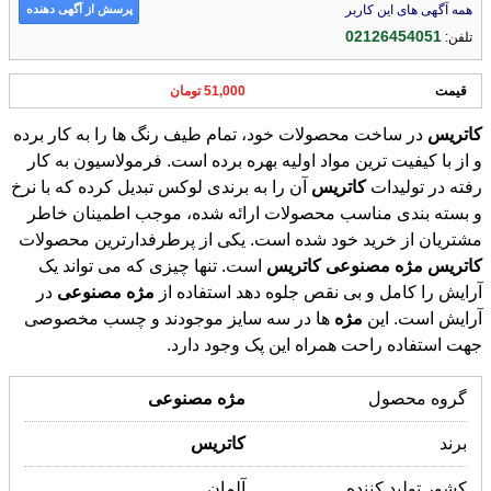
ارسال شده توسط : ایزی مد کالا
پرسش از آگهی دهنده
همه آگهی های این کاربر
02126454051
تلفن:
قیمت
51,000 تومان
کاتریس
در ساخت محصولات خود، تمام طیف رنگ ها را به کار برده
و از با کیفیت ترین مواد اولیه بهره برده است. فرمولاسیون به کار
رفته در تولیدات
کاتریس
آن را به برندی لوکس تبدیل کرده که با نرخ
و بسته بندی مناسب محصولات ارائه شده، موجب اطمینان خاطر
مشتریان از خرید خود شده است. یکی از پرطرفدارترین محصولات
کاتریس
مژه
مصنوعی
کاتریس
است. تنها چیزی که می تواند یک
آرایش را کامل و بی نقص جلوه دهد استفاده از
مژه
مصنوعی
در
آرایش است. این
مژه
ها در سه سایز موجودند و چسب مخصوصی
جهت استفاده راحت همراه این پک وجود دارد.
گروه محصول
مژه
مصنوعی
برند
کاتریس