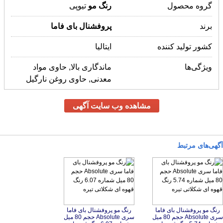
گروه محصول
رنگ
مو
تیوپی
برند
پروفشنال
بای
فاما
کشور تولید کننده
ایتالیا
ویژگی‌ها
ماندگاری بالا, حاوی مواد
معدنی, حاوی روغن نارگیل
مشاهده وب سایت آگهی
آگهی‌های مرتبط
رنگ مو پروفشنال بای فاما
سری Absolute حجم 80 میل
شماره 5.74 رنگ قهوه ای
رنگ مو پروفشنال بای فاما
سری Absolute حجم 80 میل
شماره 6.07 رنگ قهوه ای