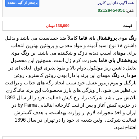
پرسش از آگهی دهنده
همه آگهی های این کاربر
02126454051
تلفن:
قیمت
138,000 تومان
رنگ
موی
پروفشنال
بای
فاما
کاملاً ضد حساسیت می باشد و بدلیل
داشتن ۱۸ نوع اسید آمینه و مواد معدنی و پروتئین بهترین انتخاب
برای موهای آسیب دیده، نازک و شکننده می باشد. این
رنگ
موی
پروفشنال
بای
فاما
بصورت کرم ژل است، همچنین این محصول
بدلیل داشتن ریز مولکول دوام بالا و نفوذ پذیری فوق العاده ای در
مو
دارد.
رنگ
موهای این برند با دارا بودن روغن کاسترو ، روغن
نارگیل و موم زنبور عسل خود سبب ایجاد رگه های جذاب و براقیت
بی نظیر می شود. از ویژگی های بارز محصولات این برند ماندگاری
بالایش می باشد. شرکت رانا رخ کیش فعالیت خود را از سال 1393
در جزیره کیش آغاز و پس از ثبت کارخانه ایتالیایی by Fama در
ایران و اخذ مجوزات لازم از وزارت بهداشت، با هدف گسترش
فعالیت شرکت، اولین شعبه ی خود را در تهران در سال 1396
افتتاح نمود.