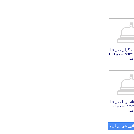
ادو فرش زنانه گرلن مدل La
Petite Robe Noire حجم 100
میل
ادو پرفیوم زنانه پرادا مدل La
Femme Intense حجم 50
میل
گهی‌های این گروه