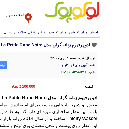
انتخاب شهر
استان تهران
>
شهر تهران
>
خدمات
>
پزشکی، سلامت و زیبایی
ادو پرفیوم زنانه گرلن مدل La Petite Robe Noire حجم 100 میل
ارسال شده توسط : ایزی مد کالا
پرسش
همه آگهی های این کاربر
02126454051
تلفن:
قیمت
2,100,000 تومان
ادو
پرفیوم
زنانه
گرلن
مدل
Noire
Robe
Petite
La
،
معتدل
باشد.
asser
این ع
می کن
می‌آو
را خو
انرژی
آغازی
عطر ا
تونکا