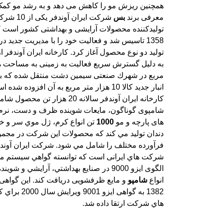
معرفی برند
بس
شركت ايران آوندف
توليدكننده محصولات آراي
1358 تاسيس شد و فعاليت خود
توليد دو نوع محصول آغاز كر
به دليل گسترش سريع فعالي
مربع در شهرك صنعتی سيمين
انبار جديد كالا 10 هزار متر
كارخانه ايران آوندفر سالا
شامپوی گوناگون، مايعات
های پارچه و مو
1000
تن انواع كرم، ژل موي سر و خ
دندان توليد مي كند كه محصولات اين شركت در مج
فرآورده مختلف را شامل مي شود. شركت ايران آون
شركت هاي ايرانی است كه توانسته گواهي سيستم 
الگوی ايزو 9000 در صنايع بهداشتي، آرايشي و شوينده
انواع
شامپو
و مايع ظرفشويی دريافت كند. اين گواهی د
1382 به گواهی ايزو 9001 ويرايش سال 2000 براي ك
هاي شركت ارتقا داده شد.