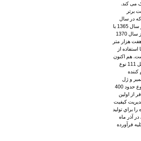
ر يكی از 10 شركت برتر
شی و بهداشتی كشور است كه در سال
 را با مديريت جديد در سال 1365 با
د. كارخانه ايران آوندفر از سال 1370
ت به زمينی به مساحت هفت هزار متر
 دشت منتقل شده كه با استفاده از
 مربع به آن افزوده شده است. هم اكنون
نه 20 هزار تن محصول شامل 111 نوع
 شوينده ظرف و دست، نرم كننده
مير و ژل
موع حدود 400
دفر از اولين
مديريت كيفيت
 را براي توليد
ر آذر ماه
ليه فرآورده