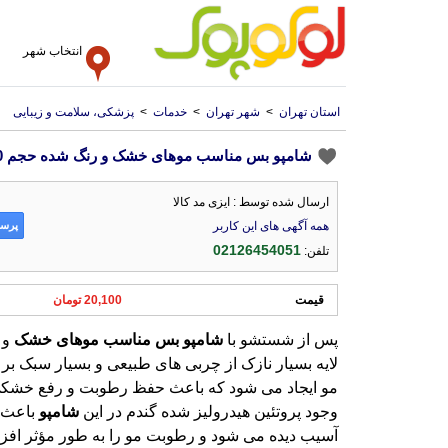
انتخاب شهر
استان تهران
>
شهر تهران
>
خدمات
>
پزشکی، سلامت و زیبایی
شامپو بس مناسب موهای خشک و رنگ شده حجم 1000 میل
ارسال شده توسط : ایزی مد کالا
پرسش
همه آگهی های این کاربر
02126454051
تلفن:
قیمت
20,100 تومان
پس از شستشو با
شامپو
بس
مناسب
موهای
خشک
و
وجود پروتئین هیدرولیز شده گندم در این
شامپو
باعث 
آسیب دیده می شود و رطوبت مو را به طور مؤثر افز
همچنین ریزش مو را کاهش می دهد و به رشد مو ک