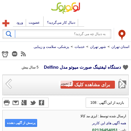
دنبال کار می‌گردید؟
عضویت
ورود
استان تهران
>
شهر تهران
>
خدمات
>
پزشکی، سلامت و زیبایی
دستگاه لیفتینگ صورت میوتو مدل Delfino
5 سال پیش
2
تصویر
برای مشاهده کلیک کنید
بازدید از این آگهی : 108
ارسال شده توسط : ایزی مد کالا
پرسش از آگهی دهنده
همه آگهی های این کاربر
02126454051
تلفن: