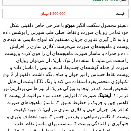
قیمت
1,400,000 تومان
دلفینو محصول شگفت انگیز
میوتو
با طراحی خاص دلفینی شکل
خود تمامی زوایای صورت و نقاط اصلی طب سوزنی را پوشش داده
و با به کار گیری فناوری جریان مستقیم که امواج ملایمی به لایه‌های
پوست و ماهیچه‌های صورت می‌فرستد، کلاژن سازی را افزایش
داده و همراه با ماساژ صورت ماهیچه‌های آن را قوی کرده و پوست
را سفت می‌نماید. با استفاده از نوک باریک آن می‌توان زوایای
صورت از جمله گوشه‌های چشم‌ها، لب‌ها و بینی را ماساژ داده و
پوست نقاط حساس را نیز جوان و صاف نگه داشت. دلفینو از 2 نوع
تکنولوژی منحصربفرد استفاده می‌ کند با رنگ LED پشت آن قابل
تشخیص است که در اینجا به ویژگی هر یک از نور ها می پردازیم: نور
قرمز: ۱.
لیفتینگ
صورت ۲. افزایش جذب مواد مراقبت از پوست ۳.
کاهش چین و چروک و خطوط عمیق ۴. ماساژ ماهیچه‌های صورت
۵. افزایش جریان خون و کلاژن سازی نور آبی: ۱. بهبود کیفیت
پوست ۲. کاستن سیاهی و پف دور چشم ۳. بهبود انعطاف پذیری و
جلوگیری از افتادگی پوست ۴. مناسب برای ماساژ نقاط طب
سوزنی برای ایجاد آرامش و رفع تنش و اضطراب قوس کوچکتر آن
برای ماساژ فک و چانه طراحی شده که باعث لیفت پوست آن
نواحی می‌شود و همچنین به فرم دهی و V شکل ساختن
صورت(زاویه دار کردن صورت) کمک می‌کند. بیشترین غدد لنف در
این نواحی قرار گرفته و ماساژ آن باعث پاکسازی صورت از مواد
سمی و مضر شده و در کنار افزایش جریان خون به جوانسازی