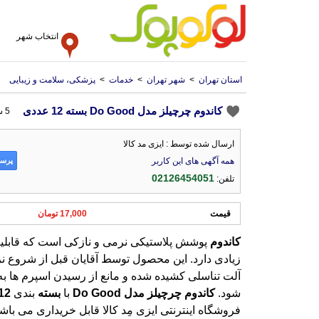
انتخاب شهر
استان تهران
>
شهر تهران
>
خدمات
>
پزشکی، سلامت و زیبایی
کاندوم چرچیلز مدل Do Good بسته 12 عددی
5 سال پیش
ارسال شده توسط : ایزی مد کالا
پرسش
همه آگهی های این کاربر
02126454051
تلفن:
قیمت
17,000 تومان
کاندوم
پوشش پلاستیکی نرمی و نازکی است که قابلی
زیادی دارد. این محصول توسط آقایان قبل از شروع نز
آلت تناسلی کشیده شده و مانع از رسیدن اسپرم ها
شود.
کاندوم
چرچیلز
مدل
Good
Do
با
بسته
بندی
12