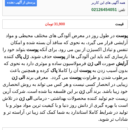
پرسش از آگهی دهنده
همه آگهی های این کاربر
02126454051
تلفن:
قیمت
31,900 تومان
پوست
در طول روز در معرض آلودگی های مختلف محیطی و مواد
آرایشی قرار می گیرد، به نحوی که منافذ آن بسته شده و امکان
تنفس و تبادل اکسیژن از بین می رود. برای آنکه
پوست
بتواند خود را
بازسازی کند باید این آلودگی ها از
پوست
حذف شوند.
ژل
پاک
کننده
آرایش
صورت
الی
ژن
فرمولاسیون ساده و موثری دارد به نحوی که
بدون آسیب زدن به
پوست
آن را کاملا
پاک
کرده و همچنین باعث
مرطوب شدن و طراوت
پوست
می گردد. معرفی برند
الی
ژن
زیبایی در انحصار کسی نیست و ھر کس می تواند به روش انحصاری
خود زیبا باشد. برند اُلی
ژن
بر این فلسفه بنا شده است. شرکت آرین
زیست جم تولید کننده محصولات بهداشتی - درمانی
الی
ژن
در تلاش
است با بهره گیری از دانش روز دنیا و با کیفیت ترین مواد موثر و با
تولید در شرایط کاملا استاندارد به شما کمک کند زیبا تر، آراسته تر و
شاداب تر شوید.