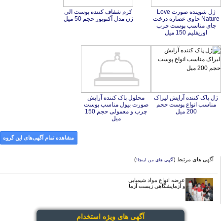
ژل شوینده صورت Love
Nature حاوی عصاره درخت
چای مناسب پوست چرب
کرم شفاف کننده پوست الی
ژن مدل آکنوپور حجم 50 میل
اوریفلیم 150 میل
ژل پاک کننده آرایش لیراک
مناسب انواع پوست حجم
محلول پاک کننده آرایش
صورت بیول مناسب پوست‌
چرب و معمولی حجم 150
200 میل
میل
مشاهده تمام آگهی‌های این گروه
آگهی های مرتبط (
)
آگهی های من اینجا!
عرضه انواع مواد شیمیایی
و آزمایشگاهی زیست آزما
آگهی های ویژه استخدام