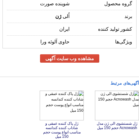
گروه محصول
شوینده صورت
برند
اُلی
ژن
کشور تولید کننده
ایران
ویژگی‌ها
حاوی آلوئه ورا
مشاهده وب سایت آگهی
آگهی‌های مرتبط
ژل شستشوی الی ژن مدل
ژل پاک کننده عمقی و
شاداب کننده کندانسه
مناسب انواع پوست حجم
Acnowash حجم 150 میل
150 میل