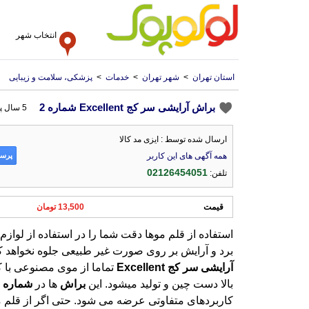
انتخاب شهر
استان تهران
>
شهر تهران
>
خدمات
>
پزشکی، سلامت و زیبایی
براش آرایشی سر کج Excellent شماره 2
5 سال پیش
ارسال شده توسط : ایزی مد کالا
پرسش
همه آگهی های این کاربر
02126454051
تلفن:
قیمت
13,500 تومان
استفاده از قلم موها دقت شما را در استفاده از لوازم 
برد و آرایش بر روی صورت غیر طبیعی جلوه نخواهد ک
آرایشی
سر
کج
Excellent
تماما از موی مصنوعی با ک
بالا دست چین و تولید میشود. این
براش
ها در
شماره
ه
کار
ندر