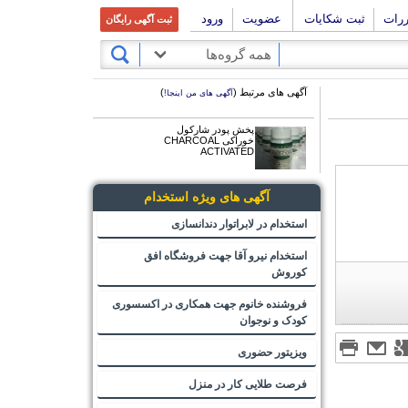
ررات
ثبت شکایات
عضویت
ورود
ثبت آگهی رایگان
همه گروه‌ها
آگهی های مرتبط (
)
آگهی های من اینجا!
پخش پودر شارکول
خوراکی CHARCOAL
ACTIVATED
آگهی های ویژه استخدام
استخدام در لابراتوار دندانسازی
استخدام نیرو آقا جهت فروشگاه افق
کوروش
فروشنده خانوم جهت همکاری در اکسسوری
کودک و نوجوان
ویزیتور حضوری
فرصت طلایی کار در منزل