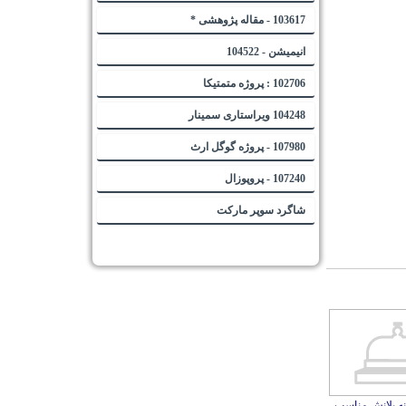
103617 - مقاله پژوهشی *
انیمیشن - 104522
102706 : پروژه متمتیکا
104248 ویراستاری سمینار
107980 - پروژه گوگل ارث
107240 - پروپوزال
شاگرد سوپر مارکت
نه بلانش مناسب
 و آسیب دیده