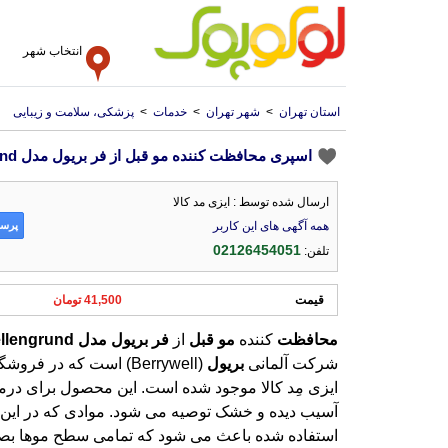
انتخاب شهر
استان تهران
>
شهر تهران
>
خدمات
>
پزشکی، سلامت و زیبایی
اسپری محافظت کننده مو قبل از فر بریول مدل Wellengrund حجم 126 میل
ارسال شده توسط : ایزی مد کالا
پرسش
همه آگهی های این کاربر
02126454051
تلفن:
قیمت
41,500 تومان
محافظت
کننده
مو
قبل
از
فر
بریول
مدل
llengrund
شرکت آلمانی
بریول
(Berrywell) است که در فروش
ایزی مِد کالا موجود شده است. این محصو
آسیب دیده و خشک توصیه می شود. موادی که در این
استفاده شده باعث می شود که تمامی سطح موها ب