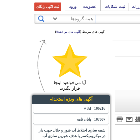
ررات
ثبت شکایات
عضویت
ورود
ثبت آگهی رایگان
همه گروه‌ها
آگهی های مرتبط (
)
آگهی های من اینجا!
آیا می‌خواهید اینجا
قرار بگیرید
آگهی های ویژه استخدام
106216 - 3d //
107607 - پایان نامه
شبیه سازی اختلاط آب شور و حلال جهت دار
در میکرومیکسر با هدف شیرین سازی آب