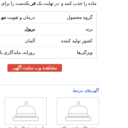
ماده را جذب کنند و در نهایت یک
فر
یکدست را برای مو
گروه محصول
درمان و تقویت
مو
برند
بریول
کشور تولید کننده
آلمان
ویژگی‌ها
روزانه, ماندگاری بال
مشاهده وب سایت آگهی
آگهی‌های مرتبط
موس حالت دهنده مو تافت
مدل Power مناسب موهای
خشک و آسیب دیده حجم 150
اسپری مو دو فاز سان وی
حاوی کراتین مناسب مو خشک