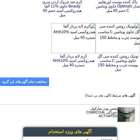
پاک کننده پوست اوریفلیم
مدل Optimals حاوی ویتامین
کرم ضد چروک آردن سری
Beauty حاوی %11 آلفا
هیدروکسی اسید حجم 45
C حجم 40 میل
میل
تونیک روشن کننده سی گل
حاوی ویتامین C مناسب
پوست چرب و مختلط 150
کرم لایه بردار آلفا
هیدروکسی اسید AHA10%
سینره 40 میل
میل
مشاهده تمام آگهی‌های این گروه
آگهی های مرتبط (
)
آگهی های من اینجا!
پخش پودر شارکول
خوراکی CHARCOAL
ACTIVATED
آگهی های ویژه استخدام