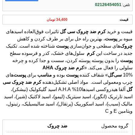
02126454051
تلفن:
قیمت
34,400 تومان
قیمت و خرید
کرم
ضد
چروک
سی
گل
تاثیرات فوق‌العاده اسیدهای
میوه بر
پوست
، بهترین راه حل برای بر طرف کردن و کاهش
چروک
‌های سطحی و جوان‌سازی
پوست
شناخته شده است. تکنیک
جدید در ساخت این
کرم
سلول‌های خشک، کدر و فرسوده سطح
پوست
را بدون پوسته پوسته کردن، سست و جدا کرده و چرخه
سلولی را فعال می‌کند. «
کرم
ضد
چروک
AHA
10%
سی
گل
» شفاف کننده
پوست
بوده و
مناسب
برای
پوست
‌های
چرب ومعمولی است. مواد اصلی تشکیل‌دهنده
کرم
ضد
چروک
سی
گل
آلفا هیدروکسی اسیدها10% A.H.A اسید گلیکولیک (نیشکر)،
اسید تارتریک (انگور)، اسید سیتریک (لیمو)، اسید لاکتیک (شیر)، اسید
مالیک (سیب)، اسید اسکوربیک (پرتقال)، اسید سالیسیلیک، رتینول،
ویتامین E و C
گروه محصول
ضد
چروک