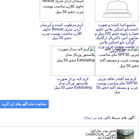
شامپو احیا کننده و تقویت
کننده بایو اسکین پلاس حاوی
عصاره بابونه حجم 200 میل و
صابون آنتی باکتریال ارگانیک
گوگرد بایو اسکین پلاس
مناسب پوست چرب وزن
کرم مرطوب کننده و آبرسان
آردن سری Beauty حاوی
کلاژن مناسب پوست چرب
حجم 50 میل
100گرمی
کرم ضد آفتاب فاقد چربی
SPF30 مای مناسب پوست
چرب و مستعد آکنه حجم 50
کرم لایه بردار صورت
پلاسنتور وژتال مدل
Exfoliating حجم 50 میل
میل
مشاهده تمام آگهی‌های این گروه
آگهی های مرتبط (
)
آگهی های من اینجا!
پخش پودر شارکول
خوراکی CHARCOAL
ACTIVATED