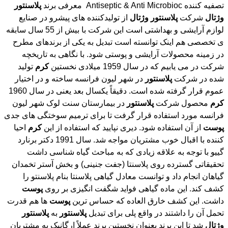
تصفیه کننده Antiseptic & Anti Microbioc معرفی برند
پلاسنتور
وژتال
شرکت
پلاسنتور
وژتال
از تولیدکننده های پیشرو در صنایع
لوازم آرایشی و بهداشتی است این شرکت با بیش از 55 سال سابقه
ی تخصصی هم اینک توانسته است تبدیل به یکی از برندهای مطرح
در زمینه محصولات آرایشی و پوستی شود. با نگاهی به تاریخچه
شرکت در می یابیم که در سال 1959 میلادی نخستین
کرم
تولید
شده در شرکت
پلاسنتور
در شهر لیون فرانسه ساخته و در اختیار
عموم قرار گرفته شده است. دقیقاً یکسال بعد یعنی در سال 1960
کرم
محصول شرکت
پلاسنتور
در بیمارستان سنت لوک شهر لیون
فرانسه مورد استفاده قرار گرفت تا برای ترمیم سوختگی های جدی
پوست
از آن استفاده شود. دیری نپایید که استفاده از این
کرم
احیا
کننده با اقبال خوب مشتریان مواجه شد. سال 1991 دکتر برنارد
گییو با توجه به علاقه زیادی که به مباحث گیاه شناسی داشت
تحقیقاتی گسترده روی پلاسنتا (جفت جنینی) و بخش آستر تخمدان
گیاهان انجام داد و توانست معادل گیاهی پلاسنتا بنام پلاسنتو را
کشف کند. این ماده گیاهی فواید شگفت انگیزی بر روی
پوست
داشت. این کشف خارق العاده که حساس ترین
پوست
ها هم قدرت
تحمل آن را داشتند در واقع پلی برای تبدیل
پلاسنتور
به
پلاسنتور
وژتال
شد تا این برند بعنوان نخستین برند عملاً ارگانیک به مشتریان