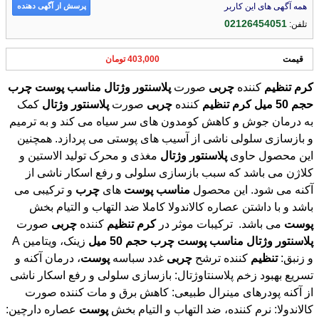
پرسش از آگهی دهنده
همه آگهی های این کاربر
02126454051
تلفن:
قیمت
403,000 تومان
کرم
تنظیم
کننده
چربی
صورت
پلاسنتور
وژتال
مناسب
پوست
چرب
حجم
50
میل
کرم
تنظیم
کننده
چربی
صورت
پلاسنتور
وژتال
کمک
به درمان جوش و کاهش کومدون های سر سیاه می کند و به ترمیم
و بازسازی سلولی ناشی از آسیب های پوستی می پردازد. همچنین
این محصول حاوی
پلاسنتور
وژتال
مغذی و محرک تولید الاستین و
کلاژن می باشد که سبب بازسازی سلولی و رفع اسکار ناشی از
آکنه می شود. این محصول
مناسب
پوست
های
چرب
و ترکیبی می
باشد و با داشتن عصاره کالاندولا کاملا ضد التهاب و التیام بخش
پوست
می باشد. ترکیبات موثر در
کرم
تنظیم
کننده
چربی
صورت
پلاسنتور
وژتال
مناسب
پوست
چرب
حجم
50
میل
زینک، ویتامین A
و زنبق:
تنظیم
کننده ترشح
چربی
غدد سباسه
پوست
، درمان آکنه و
تسریع بهبود زخم پلاسنتاوژتال: بازسازی سلولی و رفع اسکار ناشی
از آکنه پودرهای مینرال طبیعی: کاهش برق و مات کننده صورت
کالاندولا: نرم کننده، ضد التهاب و التیام بخش
پوست
عصاره دارچین: