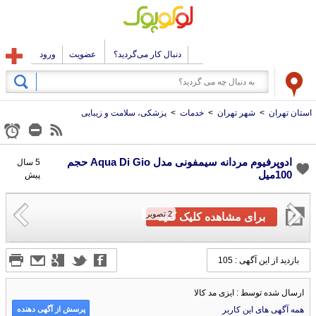
دنبال کار می‌گردید؟
عضویت
ورود
استان تهران
>
شهر تهران
>
خدمات
>
پزشکی، سلامت و زیبایی
ادوپرفیوم مردانه سیمفونی مدل Aqua Di Gio حجم
5 سال
100میل
پیش
2
تصویر
برای مشاهده کلیک کنید
بازدید از این آگهی : 105
ارسال شده توسط : ایزی مد کالا
پرسش از آگهی دهنده
همه آگهی های این کاربر