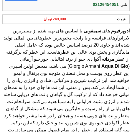
02126454051
تلفن:
قیمت
249,000 تومان
ادوپرفیوم
های
سیمفونی
با اسانس های تهیه شده از معتبرترین
لابراتوآرهای فرانسه و با رایحه محبوبترین عطرهای بین المللی تولید
شده اند و حاوی 20 درصد اسانس خالص بوده که عامل اصلی
ماندگاری و پخش بوی عالی این عطرهاست. این عطر که برگرفته
از عطر
مردانه
آکوا دی جیو از برند ایتالیایی جورجیو آرمانی
(Giorgio Armani
Gio
Di
Aqua
) می باشد، بمحض اولین اسپری
این عطر روی پوست و محل نبضتان متوجه بوی پرتقال و لیمو
خواهید شد. این ترکیب شیرین و مرکباتی، شادی و انرژی زیادی را
در شما ایجاد می‌کند. پس از مدتی، این نت ها جای خود را به نت‌های
میانی خواهند داد که از ترکیب گل و گیاهان و نت های دریایی ساخته
شدند و انرژی مثبت فراوانی را به شما هدیه می‌کنند. سرانجام نت
های پایانی از راه رسیده و جایگزین می شوند که متشکل از گیاهان
معطر و نت های چوبی هستند و هیجان را در شما بیشتر خواهند کرد.
عطر آکوا دی جیو بوی بوی شیرین، تند و خنک دارد که این ترکیب
سه گانه استفاده این عطر را در تمام فصول ممکن می سازد. نت