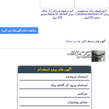
ادوپرفیوم زنانه سیمفونی
مدل Carolina Herrera CH
ادو پرفیوم مردانه ژک‌ ساف
مدل Aqua Di Jacsaf حجم
حجم 100میل
100 میل
مشاهده تمام آگهی‌های این گروه
آگهی های مرتبط (
)
آگهی های من اینجا!
پخش پودر شارکول
خوراکی CHARCOAL
ACTIVATED
آگهی های ویژه استخدام
استخدام فروشنده
استخدام نیروی کار گلخانه وباغ
سرآشپز
مشاور وپشتیبان