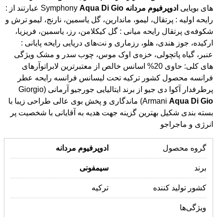
های بویایی
ادوپرفیوم
مردانه
Symphony
Gio
Di
Aqua
عبارتند از :
رایحه اولیه : پرتقال، لیمو، ماندارین، گل یاسمین، نارنج، لیمو ترش و
شکوفه‌ی پرتقال رایحه میانی : گل کیکلامن، رز، یاسمین، فریزیا،
ارکیده، جوز هندی، هلو، رزماری و نت‌های دریایی رایحه پایانی :
عنبر، گیاه پاتچولی، خزه‌ی اوک موس، چوب سدر و مشک ویژگی
های کلی: حاوی 20% اسانس خالص از معتبرترین لابراتوآرهای
فرانسه محصول کشور ترکیه تحت لیسانس فرانسه رایحه عطر
پرطرفدار آکوا دی جیو از برند ایتالیایی جورجیو آرمانی (Giorgio
Gio
Di
Aqua
Armani
) ماندگاری و پخش بوی عالی طراحی زیبا با
بسته بندی شکیل بهترین گزینه جهت هدیه به آقایانی با شخصیت پر
انرژی و ماجراجو
گروه محصول
ادوپرفیوم
مردانه
برند
سیمفونی
کشور تولید کننده
ترکیه
ویژگی‌ها