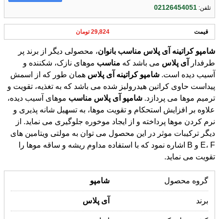
02126454051
تلفن:
قیمت
29,824 تومان
شامپو
کراتینه
آی
پلاس
مناسب
بانوان
، محصولی دیگر از برند پر
طرفدار
آی
پلاس
می باشد که
مناسب
موهای نازک، شكننده و
آسیب دیده است.
شامپو
کراتینه
آی
پلاس
همان طور که از اسمش
پیداست حاوی کراتین هیدرولیز شده می باشد که به تغذیه، تقویت و
ترمیم موها می پردازد.
شامپو
آی
پلاس
مناسب
موهای آسیب دیده،
علاوه بر افزایش استحکام و تقویت موها، به تسهیل شانه پذیری و
نرم کردن موها پرداخته و از ایجاد موخوره جلوگیری می نماید. از
دیگر ترکیبات موثر در این محصول می توان به مولتی ویتامین های
E، F و B اشاره نمود که با استفاده مداوم ریشه و ساقه موها را
تقویت می نماید.
گروه محصول
شامپو
برند
آی
پلاس