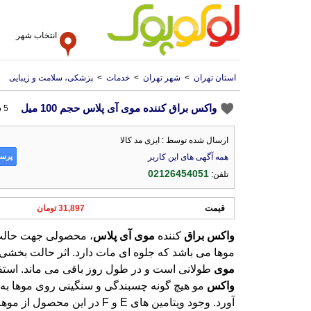
انتخاب شهر
استان تهران
>
شهر تهران
>
خدمات
>
پزشکی، سلامت و زیبایی
واکس براق کننده موی آی پلاس حجم 100 میل
5 سال پیش
ارسال شده توسط : ایزی مد کالا
پرسش
همه آگهی های این کاربر
02126454051
تلفن:
قیمت
31,897 تومان
واکس
براق
کننده
موی
آی
پلاس
، محصولی جهت حالت 
موها می باشد که جلوه ای مات دارد. اثر حالت بخشی
موی
طولانی است و در طول روز باقی می ماند. استفاد
واکس
مو هیچ گونه چسبندگی و سنگینی روی موها به 
آورد. وجود ویتامین های E و F در این محصول از م