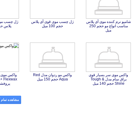
شامپو نرم کننده موی آی پلاس
مناسب انواع مو حجم 250
ژل چسب موی قوی آی پلاس
ژل چسب موی
حجم 100 میل
پلاس حجم 00
میل
واکس موی سر بسیار قوی
براق سام مدل Tough &
واکس مو ردوان مدل Red
واکس موی ف
s+ Flexwax
Aqua حجم 150 میل
Shine حجم 140 میل
پروفشنال 0
مشاهده تمام آ
‌ها و موسسات مالی
|
استخدام‌ نیروهای مسلح
|
استخدام‌ شرکت‌های معتبر
|
ایزی مد کالا
|
شبا چیست؟
|