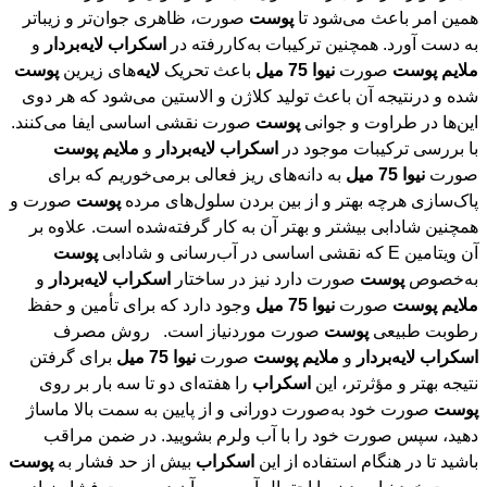
همین امر باعث می‌شود تا
پوست
صورت، ظاهری جوان‌تر و زیباتر
به دست آورد. همچنین ترکیبات به‌کاررفته در
اسکراب
لایه
بردار
و
ملایم
پوست
صورت
نیوا
75
میل
باعث تحریک
لایه
‌های زیرین
پوست
شده و درنتیجه آن باعث تولید کلاژن و الاستین می‌شود که هر دوی
این‌ها در طراوت و جوانی
پوست
صورت نقشی اساسی ایفا می‌کنند.
با بررسی ترکیبات موجود در
اسکراب
لایه
بردار
و
ملایم
پوست
صورت
نیوا
75
میل
به دانه‌های ریز فعالی برمی‌خوریم که برای
پاک‌سازی هرچه بهتر و از بین بردن سلول‌های مرده
پوست
صورت و
همچنین شادابی بیشتر و بهتر آن به کار گرفته‌شده است. علاوه بر
آن ویتامین E که نقشی اساسی در آب‌رسانی و شادابی
پوست
به‌خصوص
پوست
صورت دارد نیز در ساختار
اسکراب
لایه
بردار
و
ملایم
پوست
صورت
نیوا
75
میل
وجود دارد که برای تأمین و حفظ
رطوبت طبیعی
پوست
صورت موردنیاز است. روش مصرف
اسکراب
لایه
بردار
و
ملایم
پوست
صورت
نیوا
75
میل
برای گرفتن
نتیجه بهتر و مؤثرتر، این
اسکراب
را هفته‌ای دو تا سه بار بر روی
پوست
صورت خود به‌صورت دورانی و از پایین به سمت بالا ماساژ
دهید، سپس صورت خود را با آب ولرم بشویید. در ضمن مراقب
باشید تا در هنگام استفاده از این
اسکراب
بیش از حد فشار به
پوست