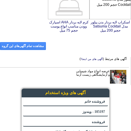
اسکراب لایه بردار بدن پیلور
مدل Satsuma Cocktail
کرم لایه بردار AHA اسپارک
وودن مناسب انواع پوست
حجم 200 میل
حجم 75 میل
مشاهده تمام آگهی‌های این گروه
آگهی های مرتبط (
)
آگهی های من اینجا!
عرضه انواع مواد شیمیایی
و آزمایشگاهی زیست آزما
آگهی های ویژه استخدام
فروشنده خانم
105197 - ویندوز
فروشنده