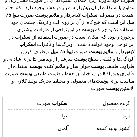
صورت خود نیاورید زیرا احتمال آسیب به آن در صورت فشار زیاد و
مداوم یا استفاده از آن بیش از سه بار در هفته وجود دارد. نکته حائز
اهمیت در مصرف
اسکراب
لایه
بردار
و
ملایم
پوست
صورت
نیوا
75
میل
این است که هیچ‌گاه از آن بر روی لب و نزدیک چشمان خود
استفاده نکنید چراکه
پوست
در این نواحی از ظرافت بیشتری
برخوردار بوده که امکان آسیب در صورت استفاده از
اسکراب
در
این نواحی وجود خواهد داشت. ویژگی‌ها و تأثیرات
اسکراب
لایه
بردار
و
ملایم
پوست
صورت
نیوا
75
میل
برطرف کردن
آلودگی‌ها و کثیفی سطح
پوست
سرشار از ویتامین E برای شادابی و
طراوت طبیعی
پوست
جوان ساز و
ملایم
کننده
پوست
استفاده از
فنّاوری هیدرا IQ در ساختار آن حفظ رطوبت طبیعی
پوست
صورت
مناسب برای
پوست
‌های معمولی و مختلط تحریک تولید کلاژن و
الاستین
پوست
صورت
گروه محصول
اسکراب
صورت
برند
نیوآ
کشور تولید کننده
آلمان