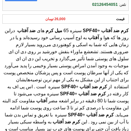
02126454051
تلفن:
قیمت
26,000 تومان
کرم
ضد
آفتاب
+
SPF40
سینره 65
میل
کرم
های
ضد
آفتاب
دراین
روز ها که هوا و
آفتاب
به اوج آسیب رسانی خود رسیده‌اند و یا در
زمان هایی که شما به اسکی و کوهنوردی می‌روید بسیار لازم
ضروری هستند. تشعشع ماوراء بنفش خورشید بر روی دی ان ای
سلول های پوستی شما تأثیر می‌گذارد و تخریب این دی ان ای
موجبات به وجود آمدن امراض پوستی بسیار وخیمی را پدید می‌آورد
که یکی از آنها سرطان پوست است و پس پزشکان متخصص پوست
برای اجتناب از این مشکل به یکی از مهم ترین توصیه‌هایشان
استفاده از
کرم
ضد
آفتاب
+
SPF40
سینره است . اس پی اف به
کار رفته در
کرم
ضد
آفتاب
+
SPF40
سینره موجب می‌شود تا
پوست شما تا 80 دقیقه در برابر اشعه مضر
آفتاب
مقاومت کند البته
این مقاومت با درصدی کم تر تا 3 ساعت روی پوست شما ادامه
می‌یابد.
کرم
ضد
آفتاب
+
SPF40
سینره با تعریق و تماس بدن شما
با آب از بین نمی رود . این
کرم
ضد
آفتاب
به واسطه سبکی بسیار
زیاد بافت آن حتی برای پوست های چرب نیز بسیار مناسب است و