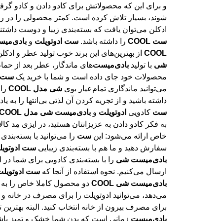
ادکلن می‌توان یافت که بسته‌بندی زیبا و دوست داشت
ست
COOL
را داشته باشد.
ست
ادوتویلت
و
بادی
میس
COOL
از بهترین‌های این برند خوب تولید عطر و ادکل
شی
با تولید
بادی
میست
‌های ماندگار، عطر بعد از حمام
محصولات خود جای داده است و شما با خرید یک
ست
می‌توانید ماندگاری تمام‌عیار بوی
شی
مدل
COOL
را 
داشته باشید و از تجریه کردن آن لذتی بی‌انتها را به یاد
ست
کادویی
ادوتویلت
و
بادی
میست
شی
مدل
COOL
خاص ارائه می‌شود: این
ست
را می‌توانید با بسته‌بندی
سفارش دهید و ما هم با بسته‌بندی زیبایی
ست
ادوتوی
بادی
میست
شی
را با بسته‌بندی کادویی برای شما در
ارسال می‌کنیم. نحوه استفاده از آنجا که
ست
ادوتویل
بادی
میست
شی
COOL
دو محصول کاملا خاص را به ش
می‌دهد، می‌توانید ادو‌تویلت را برای مصرف در خانه و
برای مصرف بیرون از خانه انتخاب کنید. البته بهترین تأ
بادی
میست
زمانی است که بدن شما خشک و تمیز باش