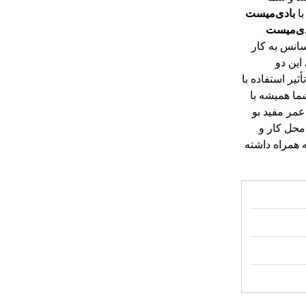
با
بادی
میست
دی
میست
سانس به کار
چربی این دو
یر استفاده با
ما همیشه با
مر مفید بو
حصول در محل کار و
یشه به همراه داشته