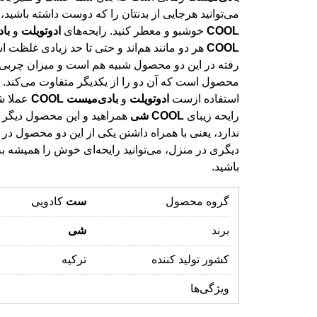
می‌توانید هرجایی از بدنتان را که دوست داشته باشید، 
COOL
خوشبو و معطر کنید. رایحه‌های
ادوتویلت
و
با
COOL
هر دو مانند هم‌اند و حتی تا حد زیادی غلظت ا
رفته در این دو محصول شبیه هم است و میزان 
محصول است که آن دو را از یکدیگر متفاوت می‌کند. تأث
استفاده ازست
ادوتویلت
و
بادی
میست
COOL
عملا ش
رایحه زیبای
COOL
شی
همراهید و این محصول دیگر ع
ندارد، یعنی با همراه داشتن یکی از این دو م
دیگری در منزل، می‌توانید رایحه‌ای خوش را هم
باشید.
گروه محصول
ست
کادویی
برند
شی
کشور تولید کننده
ترکیه
ویژگی‌ها