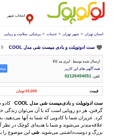
انتخاب شهر
استان تهران
>
شهر تهران
>
خدمات
>
پزشکی، سلامت و زیبایی
ست ادوتویلت و بادی میست شی مدل COOL
5 سال پیش
ارسال شده توسط : ایزی مد کالا
پرسش
همه آگهی های این کاربر
02126454051
تلفن:
قیمت
65,000 تومان
ست
ادوتویلت
و
بادی
میست
شی
مدل
COOL
کادو دا
گرفتن، هر دو رویایی است 
کرد. عزیزان شما با کادو
علاقه‌مندتر می‌شوند و شم
بزرگ و دوست‌داشتنی می‌شوید.
شی
این موضوع را به
و برای این که محصولاتش برای کاد
شوند، بسیار تلاش کرده است. کم