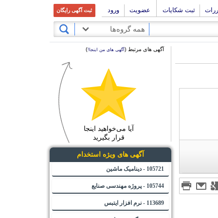
ررات
ثبت شکایات
عضویت
ورود
ثبت آگهی رایگان
همه گروه‌ها
آگهی های مرتبط (
)
آگهی های من اینجا!
آیا می‌خواهید اینجا
قرار بگیرید
آگهی های ویژه استخدام
105721 - دینامیک ماشین
105744 - پروژه مهندسی صنایع
113689 - نرم افزار ایتبس