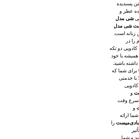
نی
شی
مدل
ت
شی
مدل
ن زنانه است.
 را در
کادویی دو تکه
همیشه با خود
 داشته باشید.
برای شما که
به فکر کادو دادن به عزیزانتان هستید، در ایزی مِد کالا با خدمتی
 کادویی
لت
و
 اسرع وقت
ت
و
ما ارائه
بادی
میست
را
ثیر
د و شما