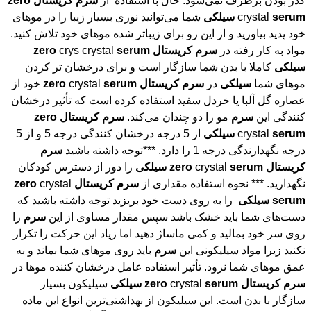
کدر بودن برطرف نمی‌شود. حال با استفاده از
سرم
کریستال
zero
serum
crystal
سیلکی
‌ شما می‌توانید نوری بسیار زیبا را در موهای
خود پدید بیاورید و از این رو برای زیباتر شده موهای خود تلاش کنید.
مواد به کار رفته در
سرم
کریستال
serum
crys crystal
zero
سیلکی
کاملا با بدن شما سازگار است و برای درخشان تر کردن
موهای شما
سیلکی
در
سرم
کریستال
serum
crystal
zero
خود از
عصاره گل آلبا یا خردل سفید استفاده کرده است که تأثیر درخشان
کنندگی این
سرم
مو را دو چندان می‌کند.
سرم
کریستال
zero
serum
crystal
سیلکی
از 5 درجه درخشان کنندگی درجه 5 و از 5
درجه نگهدارندگی درجه 1 را دارد. ***توجه داشته باشید
سرم
کریستال
serum
crystal
zero
سیلکی
‌ را دور از دسترس کودکان
نگهدارید. *** نحوه استفاده مقداری از
سرم
کریستال
crystal
zero
serum
سیلکی
را به روی دست خود بریزید توجه داشته باشید که
دست‌های شما باید خشک باشد سپس مقدار مساوی از این
سرم
را
روی سر خود بمالید و کمی ماساژ دهید اما زیاد این حرکت را تکرار
نکنید زیرا مواد سیلیکونی این
سرم
باید روی موهای شما بماند و به
عمق موهای شما نرود. تأثیر استفاده عامل درخشان کننده موها در
سرم
کریستال
serum
crystal
zero
سیلکی
سیلیکون بسیار
سازگار با بدن است. این سیلیکون از بهداشتی‌ترین انواع این ماده