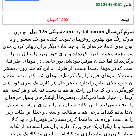
02126454051
تلفن:
قیمت
64,000 تومان
سرم
کریستال
serum
crystal
zero
سیلکی
125
میل
بهترین
مارک رنگ مو، بهترین روغن‌های تقویت کننده مو، یک سشوار و یا
اتوی موی کاملا حرفه‌ای یک یا چند ماده دیگر برای زیباتر کردن موی
شما، همه و همه را تهیه کرده‌اید و برای خود بهترین استایل مو را
برگزیده‌اید اما چندان موفق نبوده‌اید. نور خاصی در موهای اطرافیان
است که در موهای شما نیست. از طرفی با این که چند روزی بیشتر
نیست که موهای خورد را رنگ کرده‌اید موهای شما کدر شده است و
آن جلوه جلای سابق را ندارد. به هر حال هر کاری یک سری فوت‌های
کوزه‌گری دارد که به این راحتی‌ها هم به دست نمی‌آید و هر کسی هم
آن‌ها در اختیار شما نمی‌گذارد. بعضی‌ها آرایشگر‌های بسیار حرفه‌ای
را انتخاب می‌کنند تا این نکات بسیار ریز را بر روی آرایش و استایل
آن‌ها پیاده کند اما برخی هم با مطالعه و سعی و خطا این نکات ریز
را به دست آورده‌اند. اما شما کاربر بسیار تیز هوش ایزی مِد کالا
هستید و با دیگران یک فرق بزرگ دارید و آن هم استفاده از نکات
بسیار کاربردی سایت ایزی مِد کالا است. ایزی مِد کالا یک مرجع
بزرگ آرایشی و بهداشتی است که از حضور کارشناسان بسیار
ورزیده‌ای سود می‌برد و این کارشناسان حرفه‌ای ایزی مِد کالا برای
شما توصیه‌هایی دارند که با آن‌ها می‌توانید مانند یک حرفه‌ای موهای
خود را آرایش و پیرایش کنید. و از این رو هر یک از روش‌های آرایشی
که کارشناسان ما به شما پیشنهاد می‌دهند با مطالعه بسیار و البته از
پس تجربیات بسیار گرانبها فراهم آمده است. اما مشکل کدر شدن
رنگ مو را چگونه می‌توان حل کرد و چگونه می‌توان نور و درخشش