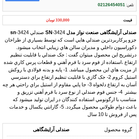
02126454051
تلفن:
قیمت
330,000 تومان
صندلی
آرایشگاهی
صنعت
نواز
مدل
-3424 صندلي
SN
-3424
جزو پرکاربردترين صندلي هايي است که توسط بسياري از طراحان
دکوراسيون داخلي و مديران سالن هاي زيبايي انتخاب ميشود.
درتشريح اين محصول ميتوان گفت : جک صندلي با قابليت تنظيم
ارتفاع ،استفاده از فوم سرد با فرم آهني و قطعات پرس کاري شده
از مزيت هاي اين محصول ميباشد. 1- پايه و بدنه فولادي با روکش
استيل کروم 2- جک گازي با قابليت تنظيم ارتفاع براي دسترسي
آسان به ارتفاع دلخواه 3- جا پايي مقاوم از استيل براي راحتي هر چه
بيشتر 4- جنس فوم صندلي از نوع سرد با فرم آهني تزريق و
متناسب با ارگونومي استفاده کنندگان در ايران توليد ميشود که
باعث دوام طولاني محصول ميگردد. 5- گارانتي يکسال و خدمات
sn
پس از فروش تا 10 سال
گروه محصول
صندلی
آرایشگاهی