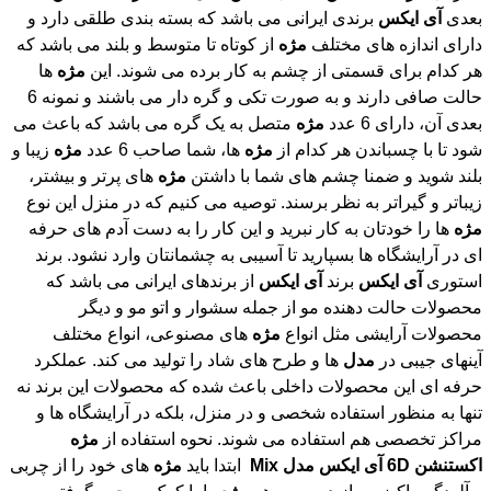
بعدی
آی
ایکس
برندی ایرانی می باشد که بسته بندی طلقی دارد و
دارای اندازه های مختلف
مژه
از کوتاه تا متوسط و بلند می باشد که
هر کدام برای قسمتی از چشم به کار برده می شوند. این
مژه
ها
حالت صافی دارند و به صورت تکی و گره دار می باشند و نمونه 6
بعدی آن، دارای 6 عدد
مژه
متصل به یک گره می باشد که باعث می
شود تا با چسباندن هر کدام از
مژه
ها، شما صاحب 6 عدد
مژه
زیبا و
بلند شوید و ضمنا چشم های شما با داشتن
مژه
های پرتر و بیشتر،
زیباتر و گیراتر به نظر برسند. توصیه می کنیم که در منزل این نوع
مژه
ها را خودتان به کار نبرید و این کار را به دست آدم های حرفه
ای در آرایشگاه ها بسپارید تا آسیبی به چشمانتان وارد نشود. برند
استوری
آی
ایکس
برند
آی
ایکس
از برندهای ایرانی می باشد که
محصولات حالت دهنده مو از جمله سشوار و اتو مو و دیگر
محصولات آرایشی مثل انواع
مژه
های مصنوعی، انواع مختلف
آینهای جیبی در
مدل
ها و طرح های شاد را تولید می کند. عملکرد
حرفه ای این محصولات داخلی باعث شده که محصولات این برند نه
تنها به منظور استفاده شخصی و در منزل، بلکه در آرایشگاه ها و
مراکز تخصصی هم استفاده می شوند. نحوه استفاده از
مژه
اکستنشن
6D
آی
ایکس
مدل
Mix
ابتدا باید
مژه
های خود را از چربی