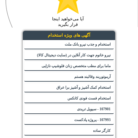
آیا می‌خواهید اینجا
قرار بگیرید
آگهی های ویژه استخدام
استخدام و جذب نیرو بانک ملت
نیرو خانوم جهت کار آنلاین در (سایت دیجیتال کالا)
ماما برای مطب متخصص زنان فلوشیپ نازایی
آرموتوربند وقالبند هستم
استخدام کمک آشپز و آشپز برا عراق
استخدام فست فودی کانکس
107901 - سیویل تریدی
107993 - پروژه پادکست
کارگر ساده