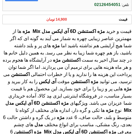
02126454051
تلفن:
قیمت
14,900 تومان
قیمت و خرید
مژه
اکستنشن
6D
آی
ایکس
مدل
Mix
مژه
ها از
مهمترین عناصر زیبایی چهره به شمار می آیند به گونه ای که اگر
شما هیچ آرایشی هم نداشته باشید اما
مژه
های پر و بلند داشته
باشید، باز هم چهره شما زیبا به نظر می رسد. به همین دلیل خانم ها
در چند سال اخیر به سمت
اکستنشن
مژه
در آرایشگاه ها هجوم برده
و هر ماه هزینه هایی برای ترمیم آن می پردازند. اما اگر شما توان
پرداخت این هزینه ها را ندارید و یا از خطرات احتمالی
اکستنشن
می
ترسید، می توانید
مژه
اکستنشن
موقت
آی
ایکس
را به کار ببرید و
مژه
هایی پر و زیبا را برای خود بسازید. این محصول هم با قیمت
بسیار مناسب، در فروشگاه اینترنتی ایزی مِد کالا، آماده خریداری
شما عزیزان می باشد. ویژگیهای
مژه
اکستنشن
6D
آی
ایکس
مدل
Mix
نوع
مژه
ها تکی و گره دار، اندازه های مختلف از کوتاه تا
متوسط و بلند، حالت صاف، 6 عدد
مژه
در یک گره و داشتن حالت 6
بعدی، رنگ مشکی، مناسب برای انواع مختلف
مدل
های چشم
معرفی
مژه
اکستنشن
6D
آی
ایکس
مدل
Mix
مژه
اکستنشن
6