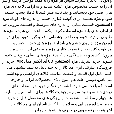
و آلودگی پاکیزه سازید. سپس هر
مژه
را با کمک موچین گرفته و سر
آن را به چسب مخصوص
مژه
آغشته نمایید و به آرامی لا به لای
مژه
های اصلی خود بچسبانید و چند ثانیه صبر کنید تا کاملا چسب خشک
شود و
مژه
بچسبد. برای گوشه کناری چشم از اندازه های کوتاه
مژه
اکستنشن
، قسمت میانی از اندازه های متوسط و قسمت بیرونی هم
از اندازه های بلند
مژه
استفاده کنید. اینگونه باعث می شود تا
مژه
ها
طبیعی تر دیده شوند و صاحب چشمانی نافذ و گیرا شوید. برای در
آوردن
مژه
از روی چشم هم باید ابتدا
مژه
های خود را خیس و
مرطوب کنید بعد از قسمت کناری
مژه
مصنوعی آن را به سمت
بیرون بکشید و به آهستگی جدا کنید تا
مژه
های اصلی خودتان کنده
نشوند. خرید اینترنتی
مژه
اکستنشن
6D
آی
ایکس
مدل
Mix
خرید از
فروشگاه اینترنتی ایزی مِد کالا را به چند دلیل به شما پیشنهاد می
کنیم. دلیل اول قیمت و کیفیت مناسب کالاهای آرایشی و بهداشتی
می باش. دومین علت هم، تنوع بالای محصولات ایرانی و خارجی
است که باعث می شود تا شما در هنگام خرید حق انتخاب های
زیادی داشته باشید. سوم موجودیت کالا ها برای تمام سنین و سلیقه
ها، چهارم مطالعه مشخصات و ویژگی های محصول قبل از خرید.
پنجم، مشاوره زیبایی و سلامت، با کارشناسان ایزی مِد کالا و در
آخر هم، صرفه جویی در صرف هزینه ها و زمان.