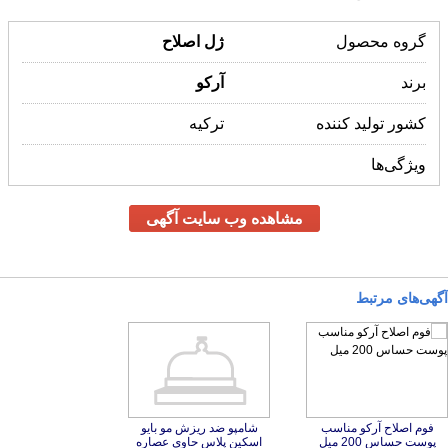
گروه محصول
ژل
اصلاح
برند
آرکو
کشور تولید کننده
ترکیه
ویژگی‌ها
مشاهده وب سایت آگهی
آگهی‌های مرتبط
فوم اصلاح آرکو مناسب
شامپو ضد ریزش مو بایو
اسکین پلاس حاوی عصاره
اسطوخودوس حجم 200 میل
و صابون ارگانیک مرطوب
کننده بایو اسکین مناسب
پوست های حساس و خشک
پوست حساس 200 میل