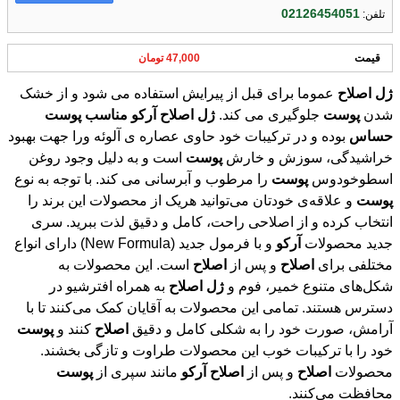
02126454051
تلفن:
قیمت
47,000 تومان
ژل
اصلاح
عموما برای قبل از پیرایش استفاده می شود و از خشک
شدن
پوست
جلوگیری می کند.
ژل
اصلاح
آرکو
مناسب
پوست
حساس
بوده و در ترکیبات خود حاوی عصاره ی آلوئه ورا جهت بهبود
خراشیدگی، سوزش و خارش
پوست
است و به دلیل وجود روغن
اسطوخودوس
پوست
را مرطوب و آبرسانی می کند. با توجه به نوع
پوست
و علاقه‌ی خودتان می‌توانید هریک از محصولات این برند را
انتخاب کرده و از اصلاحی راحت، کامل و دقیق لذت ببرید. سری
جدید محصولات
آرکو
و با فرمول جدید (New Formula) دارای انواع
مختلفی برای
اصلاح
و پس از
اصلاح
است. این محصولات به
شکل‌های متنوع خمیر، فوم و
ژل
اصلاح
به همراه افترشیو در
دسترس‌ هستند. تمامی این محصولات به آقایان کمک می‌کنند تا با
آرامش، صورت خود را به شکلی کامل و دقیق
اصلاح
کنند و
پوست
خود را با ترکیبات خوب این محصولات طراوت و تازگی بخشند.
محصولات
اصلاح
و پس از
اصلاح
آرکو
مانند سپری از
پوست
محافظت می‌کنند.