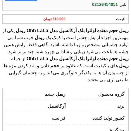
02126454051
تلفن:
قیمت
310,000 تومان
ریمل
حجم
دهنده
اولترا
بلک
آرکانسیل
مدل
LaLa
Ohh
ریمل
یکی از
مهمترین اجزاء آرایش چشم است با کمک یک
ریمل
خوب شما می
توانید چشمانی مشخص و زیبا داشته باشید. گاهی فقط آرایش همین
چشم ها باعث می‌شود زیبایی و شادابی چهره شما چند برابر شود.
ریمل
حجم
دهنده
اولترا
بلک
آرکانسیل
مدل
LaLa
Ohh
از جمله
ریمل
‌ های باکیفیت است که علاوه بر
حجم
دادن و بلند کردن مژه‌ ها
از چسبیدن آن ‌ها به یکدیگر جلوگیری می‌کند و به چشمان گیرایی
طبیعی ‌تری می‌ بخشد.
گروه محصول
ریمل
چشم
برند
آرکانسیل
کشور تولید کننده
فرانسه
ویژگی‌ها