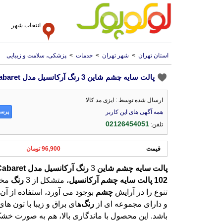
انتخاب شهر
استان تهران
>
شهر تهران
>
خدمات
>
پزشکی، سلامت و زیبایی
پالت سایه چشم شاین 3 رنگ آرکانسیل مدل Trio Cabaret شماره 102
ارسال شده توسط : ایزی مد کالا
پرسش
همه آگهی های این کاربر
02126454051
تلفن:
قیمت
96,900 تومان
پالت
سایه
چشم
شاین
3
رنگ
آرکانسیل
مدل
Cabaret
102
پالت
سایه
چشم
آرکانسیل
، متشکل از 3
رنگ
مخت
تنوع را در آرایش
چشم
بوجود می آورد، استفاده از آن
و دارای مجموعه ای از
رنگ
‌های براق و زیبا با تون ه
‌باشد. این محصول با ماندگاری بالا، هم به 