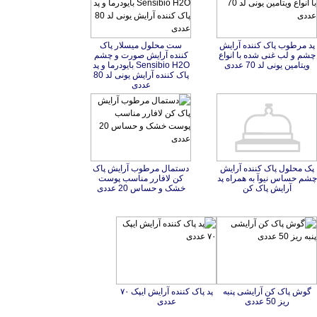
پد مرطوب پاک کننده آرایش
چشم و لب غنی شده با انواع
ست محلول میسلار پاک
کننده آرایش صورت و چشم
Sensibio H2O بایودرما و پد
پاک کننده آرایش یونی لد 80
ویتامین یونی لد 70 عددی
عددی
پک محلول پاک کننده آرایش
چشم حساس نیوآ به همراه پد
دستمال مرطوب آرایش پاک
کن لافارر مناسب پوست
آرایش پاک کن
خشک و حساس 20 عددی
گوش پاک کن آرایشی پنبه
پد پاک کننده آرایش ایپک ٧٠
ریز 50 عددی
عددی