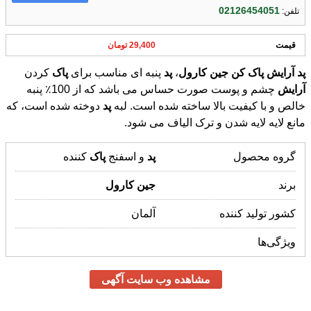
02126454051
تلفن:
قیمت
29,400 تومان
پد
آرایش
پاک
کن
جین
کارول
،
پد
پنبه ای مناسب برای
پاک
کردن
آرایش
چشم و پوست صورت حساس می باشد که از 100٪ پنبه
خالص و با کیفیت بالا ساخته شده است. لبه
پد
دوخته شده است، که
مانع لایه لایه شدن و ترک الیاف می شود.
گروه محصول
پد
و اسفنج
پاک
کننده
برند
جین
کارول
کشور تولید کننده
آلمان
ویژگی‌ها
مشاهده وب سایت آگهی