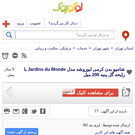
دنبال کار می‌گردید؟
عضویت
ورود
استان تهران
>
شهر تهران
>
خدمات
>
پزشکی، سلامت و زیبایی
شامپو بدن کرمی ایوروشه مدل Jardins du Monde با
5 سال
رایحه گل پنبه 200 میل
پیش
2
تصویر
برای مشاهده کلیک کنید
بازدید از این آگهی : 77
ارسال شده توسط : ایزی مد کالا
پرسش از آگهی دهنده
همه آگهی های این کاربر