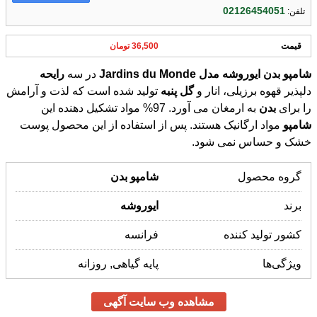
02126454051
تلفن:
قیمت
36,500 تومان
شامپو
بدن
ایوروشه
مدل
Monde
du
Jardins
در سه
رایحه
دلپذیر قهوه برزیلی، انار و
گل
پنبه
تولید شده است که لذت و آرامش
را برای
بدن
به ارمغان می آورد. 97% مواد تشکیل دهنده این
شامپو
مواد ارگانیک هستند. پس از استفاده از این محصول پوست
خشک و حساس نمی شود.
گروه محصول
شامپو
بدن
برند
ایوروشه
کشور تولید کننده
فرانسه
ویژگی‌ها
پایه گیاهی, روزانه
مشاهده وب سایت آگهی