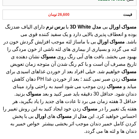
قیمت
26,600 تومان
مسواک
اورال
بی
مدل
White
3D
با
برس
نرم
دارای الیاف ضدزنگ
بوده و انعطاف پذیری بالایی دارد و یک سفید کننده قوی می
باشد.
مسواک
اورال
بی با ماساژ لثه موجب افزایش گردش خون در
لثه می گردد و بسیاری از بیماری های لثه ناشی از خون مردگی را
بهبود می بخشد. بافت های آبی رنگ روی
مسواک
نشان دهنده ی
تاریخ مصرف آن است و با کم رنگ شدن آن متوجه زمان تعویض
مسواک
خواهیم شد. خیلی افراد بعد از خوردن غذاهای اسیدی برای
مسواک
زدن صبر نمی کنند ؛ بعد از خوردن غذا PH دهان کاهش
میابد و
مسواک
زدن موجب می شود اسید به راحتی وارد مینای
دندان شود. حداقل 30 دقیقه باید صبر کنید و بعد
مسواک
بزنید.
حداقل 3 هفته زمان می برد تا عادت های جدید را یاد بگیرید، هر
هفته یک تغییر را در
مسواک
زدن خود ایجاد کنید به این روش تغییر را
احساس خواهید کرد. این
مدل
از
مسواک
های
اورال
بی با پخش
کردن کامل خمیر دندان موجب اثر بخشی بیشتر خواص خمیر به
دندان ها و لثه ها می گردد.