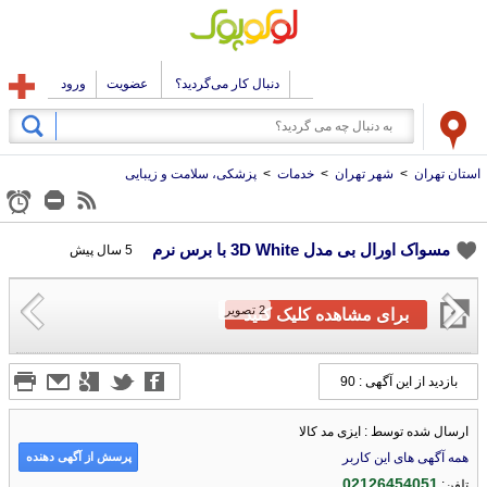
دنبال کار می‌گردید؟
عضویت
ورود
استان تهران
>
شهر تهران
>
خدمات
>
پزشکی، سلامت و زیبایی
مسواک اورال بی مدل 3D White با برس نرم
5 سال پیش
2
تصویر
برای مشاهده کلیک کنید
بازدید از این آگهی : 90
ارسال شده توسط : ایزی مد کالا
پرسش از آگهی دهنده
همه آگهی های این کاربر
02126454051
تلفن: