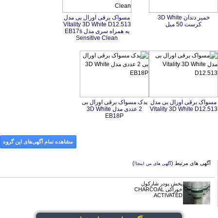
خمیر دندان 3D White
مسواک برقی اورال بی مدل
Vitality 3D White D12.513
به همراه سری مدل EB17s
کرست 50 میل
Sensitive Clean
مسواک برقی اورال بی مدل
یدک مسواک برقی اورال بی
2 عددی مدل 3D White
Vitality 3D White D12.513
EB18P
مشاهده تمام آگهی‌های این گروه
آگهی های مرتبط (
)
آگهی های من اینجا!
پخش پودر شارکول
خوراکی CHARCOAL
ACTIVATED