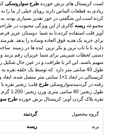
است کریستال های برش خورده
طرح
سواروسکی
که
زیادی به قطعات
کرده است,این 
مجموعه
ریسه
گالری از این ویژگی محبوب در طراحی
آویز قلب استفاده کرده,تا به شما دوستان عزیز
برای خرید یک هدیه فوق العاده وساده را بدهد. هن
دارند تا با ناب ترین و بکر ترین ایده ها در زمینه 
دستی لحظات شیرینی برای شما عزیزان رقم بزنند 
سهیم باشند. این اثر با ظرافت و در عین حال شک
طول 40 سانتی متر دارد که توسط یک حلقه 
کریستالی در ابعاد 1×1 سانتی متر متصل شده. ابعاد و
رفته در گردنبندسواروسکی
طرح
نقره پلاک گردن آویز: کریستال برش خورده
طرح
سوا
گروه محصول
گردنبند
برند
ریسه