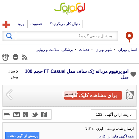
دنبال کار می‌گردید؟
عضویت
ورود
استان تهران
>
شهر تهران
>
خدمات
>
پزشکی، سلامت و زیبایی
ادو پرفیوم مردانه ژک ساف مدل FF Casual حجم 100
5 سال
میل
پیش
3
تصویر
برای مشاهده کلیک کنید
بازدید از این آگهی : 122
ارسال شده توسط : ایزی مد کالا
پرسش از آگهی دهنده
همه آگهی های این کاربر