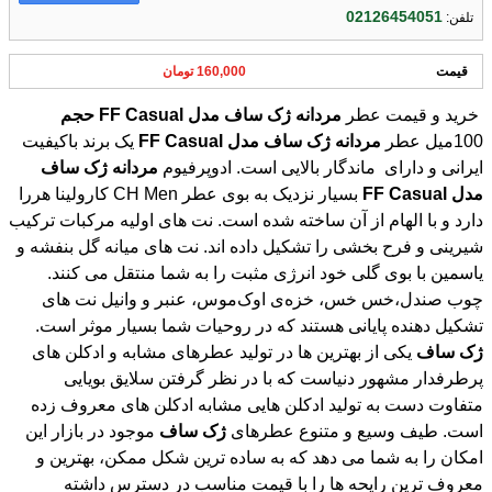
02126454051
تلفن:
قیمت
160,000 تومان
خرید و قیمت عطر
مردانه
ژک
ساف
مدل
Casual
FF
حجم
100میل عطر
مردانه
ژک
ساف
مدل
Casual
FF
یک برند باکیفیت
ایرانی و دارای ماندگار بالایی است. ادوپرفیوم
مردانه
ژک
ساف
مدل
Casual
FF
بسیار نزدیک به بوی عطر CH Men کارولینا هررا
دارد و با الهام از آن ساخته شده است. نت های اولیه مرکبات ترکیب
شیرینی و فرح بخشی را تشکیل داده اند. نت های میانه گل بنفشه و
یاسمین با بوی گلی خود انرژی مثبت را به شما منتقل می کنند.
چوب صندل،خس خس، خزه‌ی اوک‌موس، عنبر و وانیل نت های
تشکیل دهنده پایانی هستند که در روحیات شما بسیار موثر است.
ژک
ساف
یکی از بهترین ها در تولید عطرهای مشابه و ادکلن های
پرطرفدار مشهور دنیاست که با در نظر گرفتن سلایق بویایی
متفاوت دست به تولید ادکلن هایی مشابه ادکلن های معروف زده
است. طیف وسیع و متنوع عطرهای
ژک
ساف
موجود در بازار این
امکان را به شما می دهد که به ساده ترین شکل ممکن، بهترین و
معروف ترین رایحه ها را با قیمت مناسب در دسترس داشته
باشید.یکی از بهترین فروشگاه های اینترنتی که می توانید خریدی با
قیمتی مناسب داشته باشید، فروشگاه اینترنتی ایزی مِد کالا می