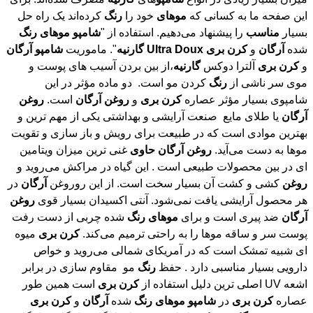
بسیار
مناسب
را پیشنهاد می‌دهیم. استفاده از "
شامپو
موهای
رنگ
شده
آرگان
و
کرن
بری
Doux
Ultra
گارنیه
". ماموریت
شامپو
آرگان
و
کرن
بری
آلترا دوکس
گارنیه
،از بین بردن آسیب های پوست و
موی سر ناشی از
رنگ
کردن مو است. دو ماده مؤثر در این
شامپوی بسیار مؤثر عصاره
کرن
بری
و
روغن
آرگان
است.
روغن
آرگان
یا طلای مایع صنعت آرایشی و بهداشتی یکی از مهم ترین و
بهترین موادی است که در طبیعت برای رویش و باز سازی و تقویت
موها به دست می‌آید.
روغن
آرگان
حاوی
غنی ترین میزان ویتامین
ای در بین محصولات طبیعی است . این گیاه در مراکش می‌روید و
روغن
کشی و کشت آن بسیار سخت است. از این روروغن
آرگان
در
هر محصول آرایشی یافت نمی‌شود. آنتی اکسیدان بسیار قوی
روغن
آرگان
ضد پیری است و برای
موهای
رنگ
شده چربی از دست رفت
پوست سر و ساقه موها را به راحتی ترمیم می‌کند.
کرن
بری
میوه
ای شبیه تمشک است که در آمریکای شمالی می‌روید و خواص
دارویی بسیار مناسبی دارد . حفظ
رنگ
مو مقاوم سازی در برابر
اشعه UV اصلی ترین دلیل استفاده از
کرن
بری
است همین طور
عصاره
کرن
بری
در
شامپو
موهای
رنگ
شده
آرگان
و
کرن
بری
Doux
Ultra
گارنیه
حاوی
انواع
روغن
های امگا 3 ، امگا 6 و امگا 9
است.