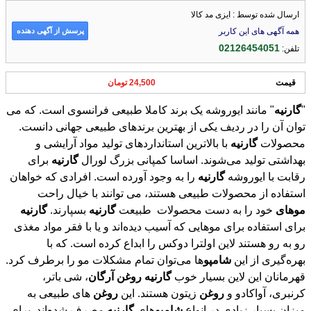
پرسش از آگهی دهنده
همه آگهی های این کاربر
02126454051
تلفن:
قیمت
24,500 تومان
"
گارنیه
" مانند ایوروشه یک برند کاملا طبیعی فرانسوی است. که می
توان آن را در ردیف یکی از بهترین برندهای طبیعی جهانی دانست.
محصولات
گارنیه
با بالاترین استانداردهای تولید مواد آرایشی و
بهداشتی تولید می‌شوند. اساسا کمپانی بزرگ لورال
گارنیه
برای
رقابت با ایوروشه
گارنیه
را به وجود آورده است. افرادی که خواهان
استفاده از محصولات طبیعی هستند، می توانند با خیال راحت
موهای
خود را به دست محصولات طبیعت
گارنیه
بسپارند.
گارنیه
برای استفاده برای موهایی که آسیب دیده‌اند و یا با فقر مواد مغذی
رو به رو هستند لاین اولترا دوکس را ابداع کرده است. که با
بهره‌گیری از این
شامپو
‌ها می‌توان تمام مشکلات مو را برطرف کرد.
قهرمانان این لاین بسیار خوب
گارنیه
روغن
آرگان
، شی باتر،
کرنبری، آواکادو و
روغن
زیتون هستند. این
روغن
های طبیعی به
میزان بسیار زیادی در انواع
شامپو
‌های
گارنیه
مصرف شده‌اند. برای
این صفحه ما به کسانی که
موهای
خود را
رنگ
کرده‌اند یک راه حل