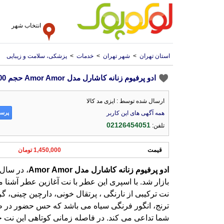
انتخاب شهر
استان تهران
>
شهر تهران
>
خدمات
>
پزشکی، سلامت و زیبایی
ادو پرفیوم زنانه کاشارل مدل Amor Amor حجم 100 میل
ارسال شده توسط : ایزی مد کالا
پرسش
همه آگهی های این کاربر
02126454051
تلفن:
قیمت
1,450,000 تومان
ادو
پرفیوم
زنانه
کاشارل
مدل
Amor
Amor