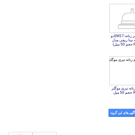
پک هدیه عطر زنانه-W17(ادو
پرفیوم زنانه نینا ریچی مدل
ل)
نانه تیری موگلر
گهی‌های این گروه