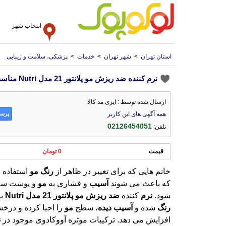
انتخاب شهر
استان تهران
>
شهر تهران
>
خدمات
>
پزشکی، سلامت و زیبایی
نرم کننده ضد ریزش مو پلانتور 21 مدل Nutri مناسب موهای رنگ شده و آسیب دیده حجم 150 میل
ارسال شده توسط : ایزی مد کالا
پرسش
همه آگهی های این کاربر
02126454051
تلفن:
قیمت
0 تومان
خانم هایی که برای تغییر در ظاهر از
رنگ
مو
استفاده م
که باعث می شوند
آسیب
و فشاری به
مو
و پوست سر
شود.
نرم
کننده
ضد
ریزش
مو
پلانتور
21
مدل
Nutri
بر
رنگ
شده و
آسیب
دیده
، سطح
مو
را احیا کرده و درخش
افزایش می دهد. ترکیبات موثره آووکادوی موجود در
ن