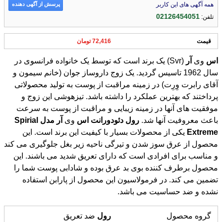
پرسش از آگهی دهنده
همه آگهی های این کاربر
02126454051
تلفن:
قیمت
72,416 تومان
اس
وی
آر
(Svr) یک برند است که توسط یک خانواده فرانسوی در
سال 1962 تاسیس گردید. یک زوج داروساز جوان (خانم سیمون و
آقای رابرت وِرِت) در زمینه مراقبت از پوست به تولید محصولاتی
پرداختند که بهترین عملکرد را داشته باشد. تیزهوشی این زوج و
موفقیت های آنها در زمینه زیبایی و مراقبت از پوست به سرعت
باعث معروفیت آنها شد.
رول
دئودورانت
اس
وی
آر
مدل
Spirial
Extreme
یکی از محصولات بسیار با کیفیت این برند است. این
محصول از عرق سوز شدن و تیرگی ناحیه زیر بغل جلوگیری می کند
و مناسب برای افرادی است که دارای تعریق شدید می باشند. این
محصول برطرف کننده بوی بد عرق بوده و شادابی پوست شما را
تضمین می کند. در فرمولاسیون این محصول از پارابن استفاده
نشده و ضد حساسیت می باشد.
گروه محصول
رول
ضد تعریق