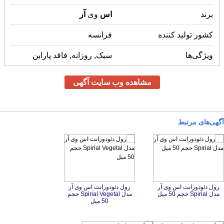
برند
اس
وی
آر
کشور تولید کننده
فرانسه
ویژگی‌ها
سبک, روزانه, فاقد پارابن
مشاهده وب سایت آگهی
آگهی‌های مرتبط
رول دئودورانت اس وی آر
رول دئودورانت اس وی آر
مدل Spirial Vegetal حجم
مدل Spirial حجم 50 میل
50 میل