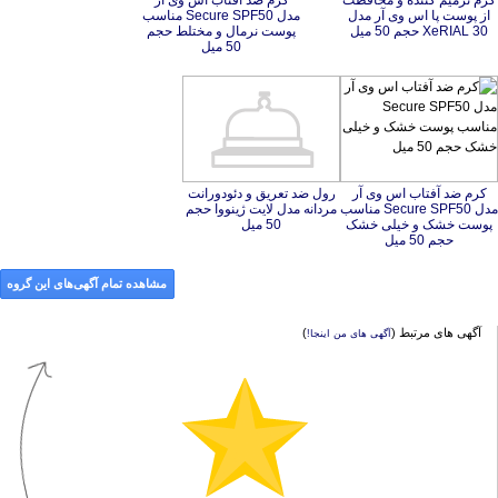
کرم ترمیم کننده و محافظت
از پوست پا اس وی آر مدل
کرم ضد آفتاب اس وی آر
مدل Secure SPF50 مناسب
پوست نرمال و مختلط حجم
XeRIAL 30 حجم 50 میل
50 میل
کرم ضد آفتاب اس وی آر
مدل Secure SPF50 مناسب
پوست خشک و خیلی خشک
رول ضد تعریق و دئودورانت
مردانه مدل لایت ژینووا حجم
50 میل
حجم 50 میل
مشاهده تمام آگهی‌های این گروه
آگهی های مرتبط (
)
آگهی های من اینجا!