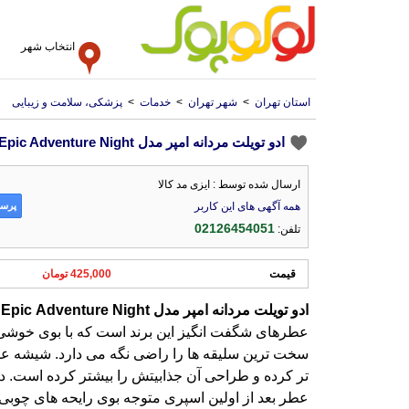
انتخاب شهر
استان تهران
>
شهر تهران
>
خدمات
>
پزشکی، سلامت و زیبایی
ادو تویلت مردانه امپر مدل Epic Adventure Night حجم 100 میل
ارسال شده توسط : ایزی مد کالا
پرسش
همه آگهی های این کاربر
02126454051
تلفن:
قیمت
425,000 تومان
ادو
تویلت
مردانه
امپر
مدل
Night
Adventure
Epic
ی
ع
س
ت
ع
ع
م
و
خ
ا