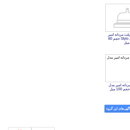
یلت مردانه امپر
ل Stylo حجم 80
میل
ردانه امپر مدل
گهی‌های این گروه