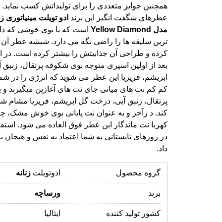
عطرهای شگفت انگیز این برند
ادو
تویلت
مینیاتوری
زن
مدل
Diamond
Yellow
است که با بوی خوشی که د
ترین سلیقه ها را راضی نگه می دارد. شیش
کرده و طراحی آن جذابیتش را بیشتر کرده است
بعد از اولین اسپری متوجه بوی شکوفه پرتقال
ابریشم، فریزیا این عطر می شوید که انرژی را
کم کم نت های میانی جای نت های آغازین م
پرتقال، زنبق آبی، درخت گل ابریشم، فریزی
کند. د رآخر و به عنوان نت پایانی بوی خ
کهربا نت ماندگار این عطر فوق العاده می شود
در روزهای تابستانی به شما اعتماد به نفس و
داد.
گروه محصول
ادوتویلت
زنانه
برند
ورساچه
کشور تولید کننده
ایتالیا