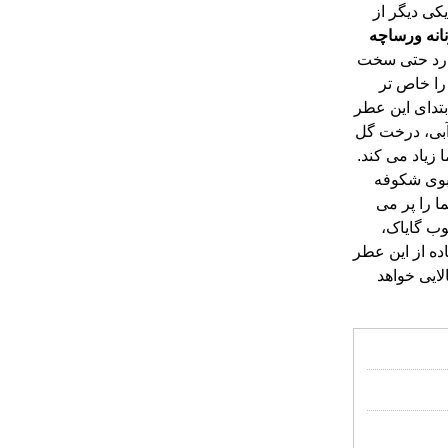
انه
ورساچه
ارد حتی سخت
ه عطر آن را خاص تر
. در ابتدای این عطر
، زنبق آبی، درخت گل
 در شما زیاد می کند.
یگیرند و بوی شکوفه
ا مشام شما را پر می
وش مشک، چوب گایاک،
. استفاده از این عطر
 هیجان بالایی خواهد