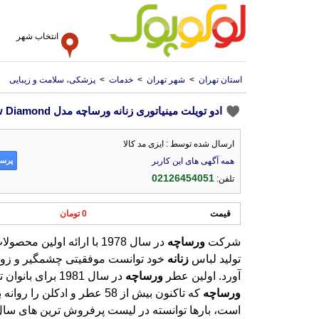
انتخاب شهر
استان تهران
>
شهر تهران
>
خدمات
>
پزشکی، سلامت و زیبایی
ادو تویلت مینیاتوری زنانه ورساچه مدل Yellow Diamond حجم 5 میل
ارسال شده توسط : ایزی مد کالا
پرسش
همه آگهی های این کاربر
02126454051
تلفن:
قیمت
0 تومان
شرکت
ورساچه
در سال 1978 با ارائه اولین مح
تولید لباس
زنانه
خود توانست موفقیتی چشمگیر و زود
آورد. اولین عطر
ورساچه
در سال 1981 برای بانوان تولید شد.
ورساچه
که تاکنون بیش از 58 عطر و ادکلن را 
است، بارها توانسته در لیست پرفروش ترین 
همچنین جوایز متعددی را برای تولیداتش کسب