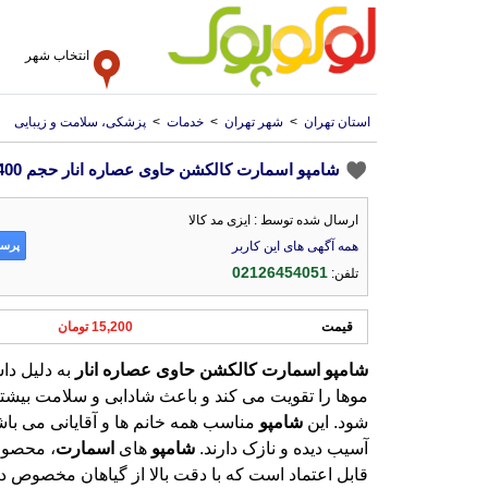
انتخاب شهر
استان تهران
>
شهر تهران
>
خدمات
>
پزشکی، سلامت و زیبایی
شامپو اسمارت کالکشن حاوی عصاره انار حجم 400 میل
ارسال شده توسط : ایزی مد کالا
پرسش
همه آگهی های این کاربر
02126454051
تلفن:
قیمت
15,200 تومان
شامپو
اسمارت
کالکشن
حاوی
عصاره
انار
شود. این
شامپو
مناسب همه خانم ها و آقایانی می با
آسیب دیده و نازک دارند.
شامپو
های
اسمارت
، محصول
قابل اعتماد است که با دقت ب
گرفته شده است که مو ها را ا