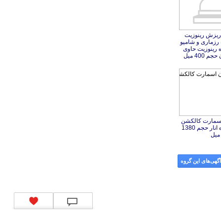
ریزش رینوزیت
رزماری و شامپو
ه رینوزیت حاوی
 400 میل
اسمارت کالکشن
انار حجم 1380
ميل
گهی‌های این گروه
کد شبای بانک ملی
|
کد شبای بانک صادرات
|
کد شبای بانک تجارت
|
کد شبای بانک سپه
|