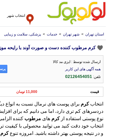
انتخاب شهر
استان تهران
>
شهر تهران
>
خدمات
>
پزشکی، سلامت و زیبایی
کرم مرطوب کننده دست و صورت آوند با رایحه موز حجم 0
ارسال شده توسط : ایزی مد کالا
پرسش
همه آگهی های این کاربر
02126454051
تلفن:
قیمت
11,000 تومان
انتخاب
کرم
برای پوست های نرمال نسبت به انواع دی
دردسرهای کم تری دارد، اما می دانیم که برای افزا
نوع پوستی استفاده از
کرم
های
مرطوب
کننده الزامی
انتخاب خود دقت کنید می توانید 
و در نتیجه پوستی بهتر داشته باشید. امروزه تنوع
کرم
ه