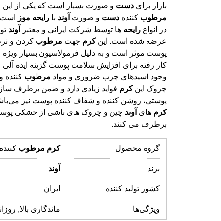
بازار برای
دست
و صورت بسیار است که یکی از این 
مرطوب
کننده
دست
و صورت
آوند
با
رایحه
موز
است. 
در انواع
رایحه
ها توسط شرکت ایرانی و معتبر
آوند
تول
عرضه شده است. این
کرم
جهت
مرطوب
کردن و نر
پوست موثر است و به دلیل فرمولاسیون
کار رفته برای افزایش سلامت پوست گز
وجود اسیدهای چرب ضروری و مواد
مرطوب
کننده و
چروک این
کرم
فواید زیادی دارد و ضمن برطرف سازی
پوستی، روشن کننده و شفاف کننده پوست نیز می‌باش
کرم
های
آوند
چین و چروک‌ های ناشی از خشکی پوست
برطرف می کنند.
گروه محصول
کرم
مرطوب
کننده
برند
آوند
کشور تولید کننده
ایران
ویژگی‌ها
ماندگاری بالا, روزان