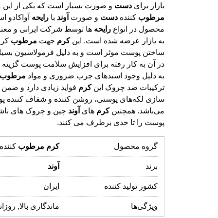
بازار برای
دست
و صورت بسیار است که یکی از این 
مرطوب
کننده
دست
و صورت
آوند
با
رایحه
آواکادو اس
محصول در انواع
رایحه
ها توسط شرکت ایرانی و معت
به بازار عرضه شده است. این
کرم
جهت
مرطوب
کرد
ساختن پوست موثر 
در آن به کار رفته
به دلیل وجود اسیدهای چرب ضروری و مواد
مرطوب
ترکیبات ضد چروک این
کرم
فواید زیادی دارد و ضمن
سازی لکه‌های پوستی، روشن کننده و شفاف کن
می‌باشد. همچنین
کرم
های
آوند
چین و چروک‌ های نا
پوست را تا حدی برطرف می کنند.
گروه محصول
کرم
مرطوب
کننده
برند
آوند
کشور تولید کننده
ایران
ویژگی‌ها
ماندگاری بالا, روزان