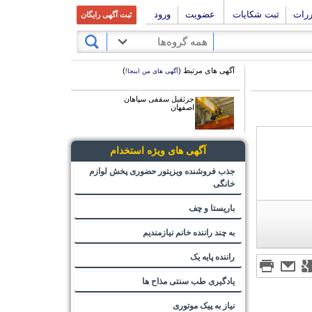
ررات
ثبت شکایات
عضویت
ورود
ثبت آگهی رایگان
همه گروه‌ها
آگهی های مرتبط (
)
آگهی های من اینجا!
جرثقیل سقفی سپاهان
اصفهان
آگهی های ویژه استخدام
جذب فروشنده ویزیتور حضوری پخش لوازم
خانگی
باریستا و چف
به چند راننده خانم نیازمندیم
راننده پایه یک
یادگیری طب سنتی مذاح ها
نیاز به پیک موتوری