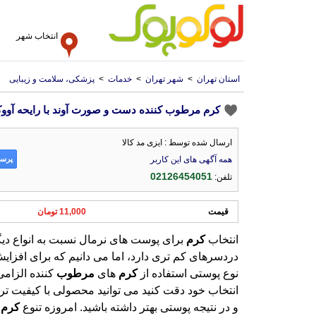
انتخاب شهر
استان تهران
>
شهر تهران
>
خدمات
>
پزشکی، سلامت و زیبایی
کرم مرطوب کننده دست و صورت آوند با رایحه آووکادو حج
ارسال شده توسط : ایزی مد کالا
پرسش
همه آگهی های این کاربر
02126454051
تلفن:
قیمت
11,000 تومان
انتخاب
کرم
برای پوست های نرمال نسبت به انواع دی
دردسرهای کم تری دارد، اما می دانیم که برای افزا
نوع پوستی استفاده از
کرم
های
مرطوب
کننده الزامی
انتخاب خود دقت کنید می توانید 
و در نتیجه پوستی بهتر داشته باشید. امروزه تنوع
کرم
ه